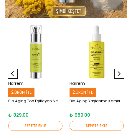
Harrem
Harrem
2.ÜRÜN 1TL
2.ÜRÜN 1TL
Bio Aging Ton Eşitleyen Nemlendiricili Yaşlanma Karşıtı Yüksek Koruyuculu 50+ SPF CC Krem 50 ML
Bio Aging Yaşlanma Karşıtı Kuru ve Karma Ciltler için Nemlendirici Hyalüronik Asit Kolajen Serum 30 ML
₺ 829.00
₺ 689.00
SEPETE EKLE
SEPETE EKLE