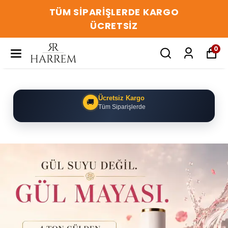
TÜM ÜRÜNLERDE GEÇERLİ 2.ÜRÜN 1
TL BAŞLADI!
0
Güvenli Alışveriş
✓
500.000+ Mutlu Müşteri