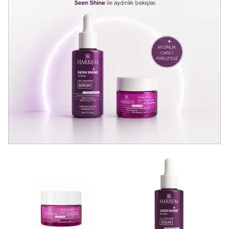
Harrem Dünyasına
Işıltılı Bir Başlangıç
✨
İlk alışverişinize özel
Hanedan
Parfüm serisini
keşfetmeniz için
%10
indiriminiz
sizi bekliyor.