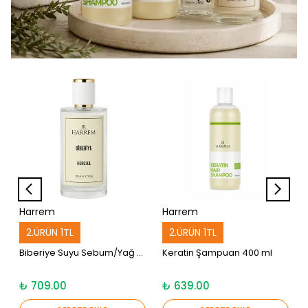
Harrem
Harrem
2.ÜRÜN 1TL
2.ÜRÜN 1TL
Biberiye Suyu Sebum/Yağ Dengeleyici ve Güçlendirici Saç Toniği Saf ve Doğal 100 Ml
Keratin Şampuan 400 ml
₺ 709.00
₺ 639.00