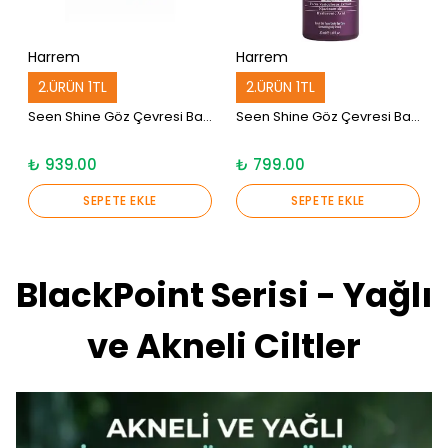
Kullanım Koşullarını kabul ediyorum
Işıltıyı Keşfet
Harrem
Harrem
2.ÜRÜN 1TL
2.ÜRÜN 1TL
E-posta adresinizi girerek pazarlama ve tanıtım ile ilgili iletişim almayı kabul
edersiniz ve Gizlilik Politikamızı okuduğunuzu ve kabul ettiğinizi onaylarsınız.
Seen Shine Göz Çevresi Bakım Kremi 15 ml
Seen Shine Göz Çevresi Bakım Serumu 30 ml
₺ 939.00
₺ 799.00
SEPETE EKLE
SEPETE EKLE
BlackPoint Serisi - Yağlı
ve Akneli Ciltler