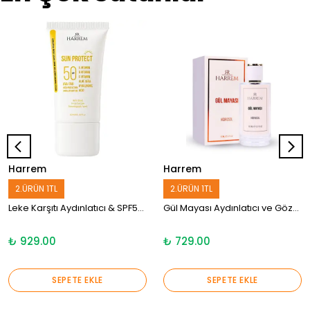
Harrem
Harrem
2.ÜRÜN 1TL
2.ÜRÜN 1TL
Leke Karşıtı Aydınlatıcı & SPF50+ Yüksek Koruma, Gül Mayası Özlü, Nemlendirici Güneş Kremi 50ml
Gül Mayası Aydınlatıcı ve Gözenek Sıkılaştırıcı Tonik
₺ 929.00
₺ 729.00
SEPETE EKLE
SEPETE EKLE