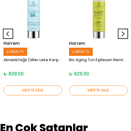
Harrem
Harrem
2.ÜRÜN 1TL
2.ÜRÜN 1TL
Akneli&Yağlı Ciltler Leke Karşıtı Yüksek Koruyucu Yağsız SPF50 UVA/UVB Güneş Kremi 50 Ml Black P.int
Bio Aging Ton Eşitleyen Nemlendiricili Yaşlanma Karşıtı Yüksek Koruyuculu 50+ SPF CC Krem 50 ML
₺ 829.00
₺ 829.00
SEPETE EKLE
SEPETE EKLE
En Çok Satanlar