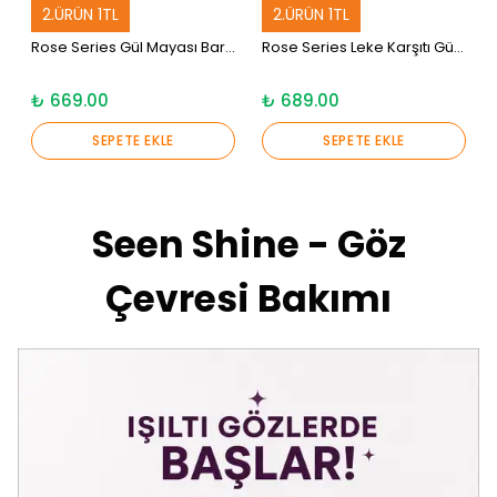
2.ÜRÜN 1TL
2.ÜRÜN 1TL
Rose Series Gül Mayası Bariyer Güçlendirici Aha Bha Glycolic Acid Tonik 200 ML
Rose Series Leke Karşıtı Gül Mayası Arbutin Aha Bha Serum 30 ML
₺ 669.00
₺ 689.00
SEPETE EKLE
SEPETE EKLE
Seen Shine - Göz
Çevresi Bakımı