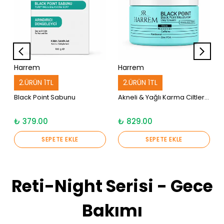
Harrem
Harrem
2.ÜRÜN 1TL
2.ÜRÜN 1TL
Black Point Sabunu
Akneli & Yağlı Karma Ciltler İçin Günlük Bakım Kremi Black P.int 50 Ml
₺ 379.00
₺ 829.00
SEPETE EKLE
SEPETE EKLE
Reti-Night Serisi - Gece
Bakımı