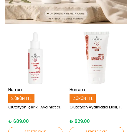
Harrem
Harrem
2.ÜRÜN 1TL
2.ÜRÜN 1TL
Glutatyon İçerikli Aydınlatıcı, Leke Karşıtı ve Cilt Bariyerini Destekleyici Bakım Serumu
Glutatyon Aydınlatıcı Etkili, Ton Eşitleyici ve Canlandırıcı Bakım Kremi
₺ 689.00
₺ 829.00
SEPETE EKLE
SEPETE EKLE