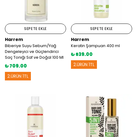
SEPETE EKLE
SEPETE EKLE
Harrem
Harrem
Biberiye Suyu Sebum/Yağ
Keratin Şampuan 400 ml
Dengeleyici ve Güçlendirici
₺ 639.00
Saç Toniği Saf ve Doğal 100 Ml
2.ÜRÜN 1TL
₺ 709.00
2.ÜRÜN 1TL