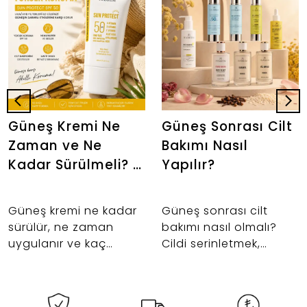
Güneş Kremi Ne
Güneş Sonrası Cilt
Zaman ve Ne
Bakımı Nasıl
Kadar Sürülmeli? |
Yapılır?
Doğru Kullanım
Rehberi
Güneş kremi ne kadar
Güneş sonrası cilt
sürülür, ne zaman
bakımı nasıl olmalı?
uygulanır ve kaç
Cildi serinletmek,
saatte bir yenilenir? İki
nemlendirmek ve cilt
parmak kuralından
bariyerini desteklemek
makyaj öncesi
için tonik, serum ve