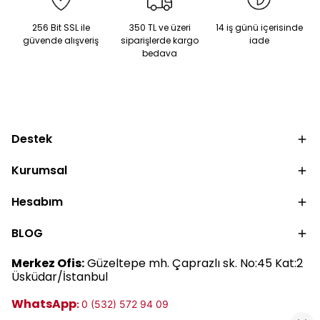
kullanıma kadar güneş
nemlendirici kullanımını
kremi kullanımını
keşfedin.
256 Bit SSL ile
350 TL ve üzeri
14 iş günü içerisinde
keşfedin.
güvende alışveriş
siparişlerde kargo
iade
bedava
Destek
Kurumsal
Hesabım
BLOG
Merkez Ofis:
Güzeltepe mh. Çaprazlı sk. No:45 Kat:2
Üsküdar/İstanbul
WhatsApp
:
0 (532) 572 94 09