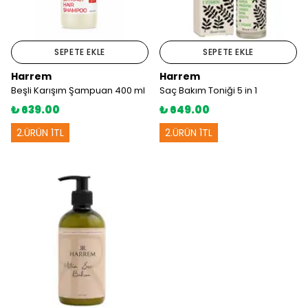
SEPETE EKLE
SEPETE EKLE
Harrem
Harrem
Beşli Karışım Şampuan 400 ml
Saç Bakım Toniği 5 in 1
₺ 639.00
₺ 649.00
2.ÜRÜN 1TL
2.ÜRÜN 1TL