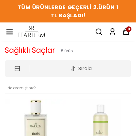
TÜM ÜRÜNLERDE GEÇERLİ 2.ÜRÜN 1
TL BAŞLADI!
0
Sağlıklı Saçlar
5
ürün
Sırala