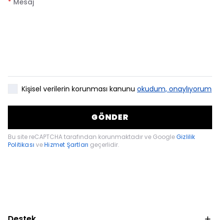
*
Mesaj
Kişisel verilerin korunması kanunu
okudum, onaylıyorum
GÖNDER
Bu site reCAPTCHA tarafından korunmaktadır ve Google
Gizlilik
Politikası
ve
Hizmet Şartları
geçerlidir.
Destek