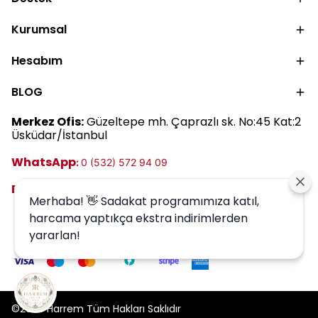
Kurumsal
Hesabım
BLOG
Merkez Ofis:
Güzeltepe mh. Çaprazlı sk. No:45 Kat:2
Üsküdar/İstanbul
WhatsApp
:
0 (532) 572 94 09
E-posta:
destek@harrem.com.tr
Merhaba! 👋 Sadakat programımıza katıl,
harcama yaptıkça ekstra indirimlerden
yararlan!
©2026 Harrem Tüm Hakları Saklıdır