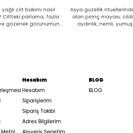
 yağlı cilt bakımı nasıl
Asya güzellik ritüellerin
? Ciltteki parlama, fazla
alan pirinç mayası; cil
ve gözenek görünümünü
aydınlık, nemli, yumu
 altına almaya yardımcı 5
dengeli görünmesine y
 bakım rutinini keşfedin.
günlük bakım sunan içer
biridir. Geleneksel pirinç
modern kozmetik teknolo
bir araya getiren Harre
Mayası, özellikle matlı
kaybı ve cilt tonu eşits
Hesabım
BLOG
görünümüne yönelik 
yapmak isteyenler i
özleşmesi
Hesabım
BLOG
geliştirilmiştir.
i
Siparişlerim
Sipariş Takibi
ı
Adres Bilgilerim
 Metni
Alışveriş Sepetim