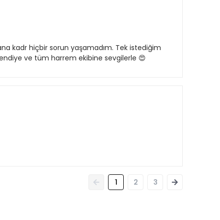
a kadr hiçbir sorun yaşamadım. Tek istediğim
fendiye ve tüm harrem ekibine sevgilerle 😍
1
2
3