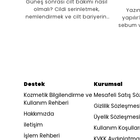
Güneş sonrası cilt bakımı nasıl
olmalı? Cildi serinletmek,
Yazın
nemlendirmek ve cilt bariyerini
yapılır
desteklemek için tonik, serum ve
sebum 
nemlendirici kullanımını keşfedin.
kontrol
adımlı
Destek
Kurumsal
Kozmetik Bilgilendirme ve
Mesafeli Satış S
Kullanım Rehberi
Gizlilik Sözleşmes
Hakkımızda
Üyelik Sözleşmesi
iletişim
Kullanım Koşullar
İşlem Rehberi
KVKK Aydınlatma