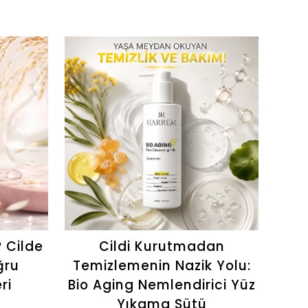
? Cilde
Cildi Kurutmadan
Ya
ğru
Temizlemenin Nazik Yolu:
ri
Bio Aging Nemlendirici Yüz
K
Yıkama Sütü