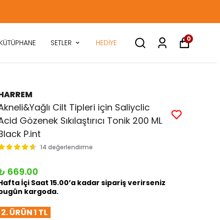
0
KÜTÜPHANE
SETLER
HEDİYE
HARREM
Akneli&Yağlı Cilt Tipleri için Saliyclic
Acid Gözenek Sıkılaştırıcı Tonik 200 ML
Black P.int
14 değerlendirme
₺ 669.00
Hafta İçi Saat 15.00’a kadar sipariş verirseniz
bugün kargoda.
2. ÜRÜN 1 TL