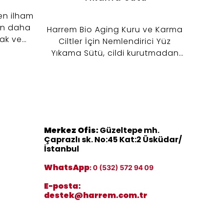
den ilham
din daha
Harrem Bio Aging Kuru ve Karma
Gü
şak ve
Ciltler İçin Nemlendirici Yüz
önelik
Yıkama Sütü, cildi kurutmadan
hatı
iklerden
nazikçe temizlemeye yardımcı
Özell
 bakımını
olan kremsi yapısıyla günlük
eği
jisiyle
bakım rutinine yumuşak bir
koru
m Pirinç
başlangıç sunar.
b
k, nem
ko
izliği
hi
Merkez Ofis:
Güzeltepe mh.
bakım
Çünkü
Çaprazlı sk. No:45 Kat:2 Üsküdar/
çin
güne
İstanbul
za
WhatsApp
:
0 (532) 572 94 09
gör
E-posta:
cild
destek@harrem.com.tr