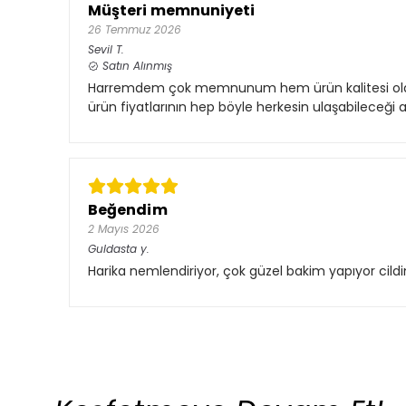
Müşteri memnuniyeti
26 Temmuz 2026
Sevil
T.
Satın Alınmış
Harremdem çok memnunum hem ürün kalitesi olara
ürün fiyatlarının hep böyle herkesin ulaşabileceğ
Beğendim
2 Mayıs 2026
Guldasta
y.
Harika nemlendiriyor, çok güzel bakim yapıyor cild