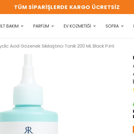
TÜM SIPARIŞLERDE KARGO ÜCRETSIZ
İLT BAKIM
PARFÜM
EV KOZMETİĞİ
SOFRA
liyclic Acid Gözenek Sıkılaştırıcı Tonik 200 ML Black P.int