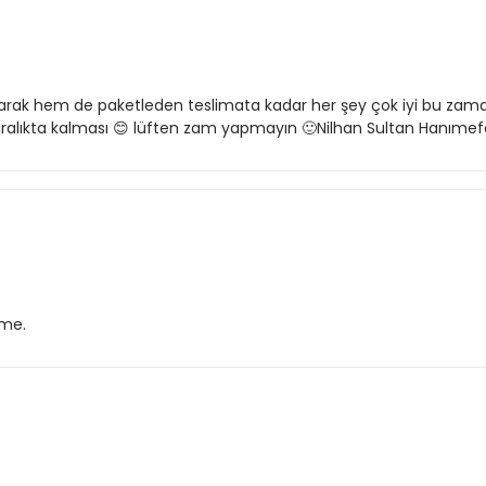
k hem de paketleden teslimata kadar her şey çok iyi bu zaman
i aralıkta kalması 😊 lüften zam yapmayın 🙂Nilhan Sultan Hanıme
ime.