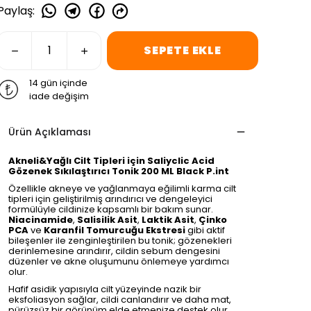
Paylaş
:
SEPETE EKLE
14 gün içinde
iade değişim
Ürün Açıklaması
Akneli&Yağlı Cilt Tipleri için Saliyclic Acid
Gözenek Sıkılaştırıcı Tonik 200 ML Black P.int
Özellikle akneye ve yağlanmaya eğilimli karma cilt
tipleri için geliştirilmiş arındırıcı ve dengeleyici
formülüyle cildinize kapsamlı bir bakım sunar.
Niacinamide
,
Salisilik Asit
,
Laktik Asit
,
Çinko
PCA
ve
Karanfil Tomurcuğu Ekstresi
gibi aktif
bileşenler ile zenginleştirilen bu tonik; gözenekleri
derinlemesine arındırır, cildin sebum dengesini
düzenler ve akne oluşumunu önlemeye yardımcı
olur.
Hafif asidik yapısıyla cilt yüzeyinde nazik bir
eksfoliasyon sağlar, cildi canlandırır ve daha mat,
pürüzsüz bir görünüm elde etmenize destek olur.