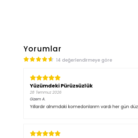
Yorumlar
14 değerlendirmeye göre
Yüzümdeki Pürüzsüzlük
28 Temmuz 2026
Gizem
A.
Yıllardır alnımdaki komedonlarım vardı her gün düz