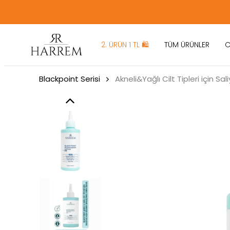
2. ÜRÜN 1 TL 🛍️
TÜM ÜRÜNLER
C
Blackpoint Serisi
Akneli&Yağlı Cilt Tipleri için Sa