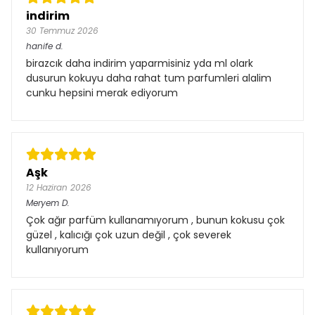
indirim
30 Temmuz 2026
hanife
d.
birazcık daha indirim yaparmisiniz yda ml olark
dusurun kokuyu daha rahat tum parfumleri alalim
cunku hepsini merak ediyorum
Aşk
12 Haziran 2026
Meryem
D.
Çok ağır parfüm kullanamıyorum , bunun kokusu çok
güzel , kalıcığı çok uzun değil , çok severek
kullanıyorum