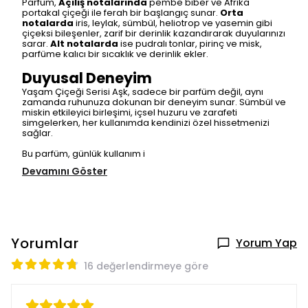
Parfüm,
Açılış notalarında
pembe biber ve Afrika
portakal çiçeği ile ferah bir başlangıç sunar.
Orta
notalarda
iris, leylak, sümbül, heliotrop ve yasemin gibi
çiçeksi bileşenler, zarif bir derinlik kazandırarak duyularınızı
sarar.
Alt notalarda
ise pudralı tonlar, pirinç ve misk,
parfüme kalıcı bir sıcaklık ve derinlik ekler.
Duyusal Deneyim
Yaşam Çiçeği Serisi Aşk, sadece bir parfüm değil, aynı
zamanda ruhunuza dokunan bir deneyim sunar. Sümbül ve
miskin etkileyici birleşimi, içsel huzuru ve zarafeti
simgelerken, her kullanımda kendinizi özel hissetmenizi
sağlar.
Bu parfüm, günlük kullanım i
Devamını Göster
Yorumlar
Yorum Yap
16 değerlendirmeye göre