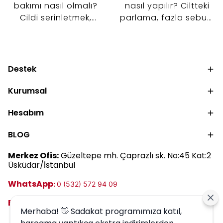
bakımı nasıl olmalı?
nasıl yapılır? Ciltteki
Cildi serinletmek,
parlama, fazla sebum
nemlendirmek ve cilt
ve gözenek
bariyerini desteklemek
görünümünü kontrol
için tonik, serum ve
altına almaya
nemlendirici kullanımını
yardımcı 5 adımlı
Destek
keşfedin.
bakım rutinini keşfedin.
Kurumsal
Hesabım
BLOG
Merkez Ofis:
Güzeltepe mh. Çaprazlı sk. No:45 Kat:2
Üsküdar/İstanbul
WhatsApp
:
0 (532) 572 94 09
E-posta:
destek@harrem.com.tr
Merhaba! 👋 Sadakat programımıza katıl,