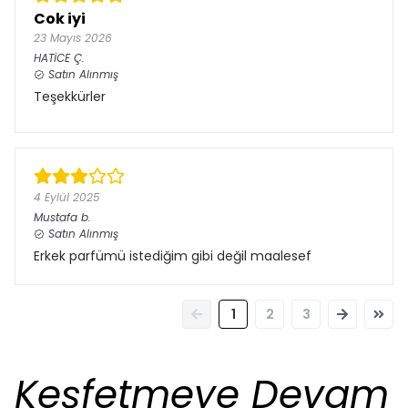
Cok iyi
23 Mayıs 2026
HATİCE
Ç.
Satın Alınmış
Teşekkürler
4 Eylül 2025
Mustafa
b.
Satın Alınmış
Erkek parfümü istediğim gibi değil maalesef
1
2
3
Keşfetmeye Devam