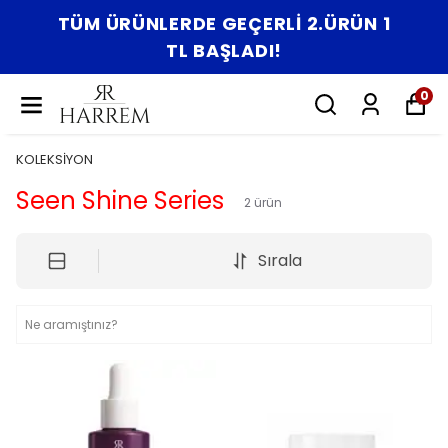
TÜM ÜRÜNLERDE GEÇERLİ 2.ÜRÜN 1
TL BAŞLADI!
0
KOLEKSİYON
Seen Shine Series
2
ürün
Sırala