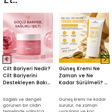
Cilt Bariyeri Nedir?
Güneş Kremi Ne
Cilt Bariyerini
Zaman ve Ne
Destekleyen Bakım
Kadar Sürülmeli? |
Rutini
Doğru Kullanım
Rehberi
Sağlıklı ve dengeli
Güneş kremi ne kadar
görünen bir cildin
sürülür, ne zaman
temelinde yalnızca
uygulanır ve kaç