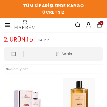
TÜM SIPARIŞLERDE KARGO
ÜCRETSIZ
0
2. ÜRÜN 1₺
114
ürün
Sırala