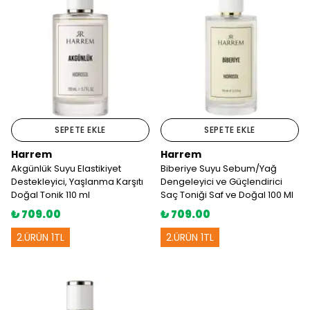
SEPETE EKLE
SEPETE EKLE
Harrem
Harrem
Akgünlük Suyu Elastikiyet
Biberiye Suyu Sebum/Yağ
Destekleyici, Yaşlanma Karşıtı
Dengeleyici ve Güçlendirici
Doğal Tonik 110 ml
Saç Toniği Saf ve Doğal 100 Ml
₺ 709.00
₺ 709.00
2.ÜRÜN 1TL
2.ÜRÜN 1TL