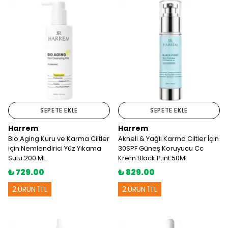
SEPETE EKLE
SEPETE EKLE
Harrem
Harrem
Bio Aging Kuru ve Karma Ciltler
Akneli & Yağlı Karma Ciltler İçin
için Nemlendirici Yüz Yıkama
30SPF Güneş Koruyucu Cc
Sütü 200 ML
Krem Black P.int 50Ml
₺ 729.00
₺ 829.00
2.ÜRÜN 1TL
2.ÜRÜN 1TL