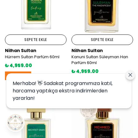
SEPETE EKLE
SEPETE EKLE
Nilhan Sultan
Nilhan Sultan
Hürrem Sultan Parfüm 60ml
Kanuni Sultan Süleyman Han
Parfüm 60ml
₺ 4,959.00
₺ 4,959.00
2.ÜRÜN 1TL
2.ÜRÜN 1TL
Merhaba! 👋 Sadakat programımıza katıl,
harcama yaptıkça ekstra indirimlerden
yararlan!