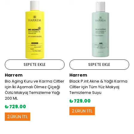
SEPETE EKLE
SEPETE EKLE
Harrem
Harrem
Bio Aging Kuru ve Karma Ciltler
Black P.int Akne & Yağlı Karma
için İki Aşamalı Ölmez Çiçeği
Ciltler için Tüm Yüz Makyaj
Özlü Makyaj Temizleme Yağı
Temizleme Suyu
200 ML
₺ 729.00
₺ 729.00
2.ÜRÜN 1TL
2.ÜRÜN 1TL