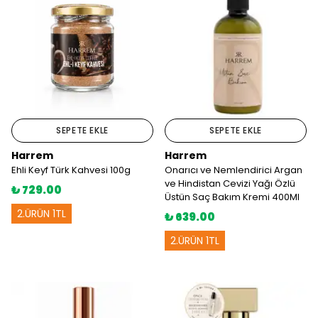
SEPETE EKLE
SEPETE EKLE
Harrem
Harrem
Ehli Keyf Türk Kahvesi 100g
Onarıcı ve Nemlendirici Argan
ve Hindistan Cevizi Yağı Özlü
₺ 729.00
Üstün Saç Bakım Kremi 400Ml
2.ÜRÜN 1TL
₺ 639.00
2.ÜRÜN 1TL