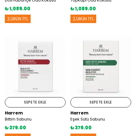
Dolmabahçe Oda Kokusu
Topkapı Oda Kokusu
₺ 1,089.00
₺ 1,089.00
2.ÜRÜN 1TL
2.ÜRÜN 1TL
SEPETE EKLE
SEPETE EKLE
Harrem
Harrem
Bıttım Sabunu
Eşek Sütü Sabunu
₺ 379.00
₺ 379.00