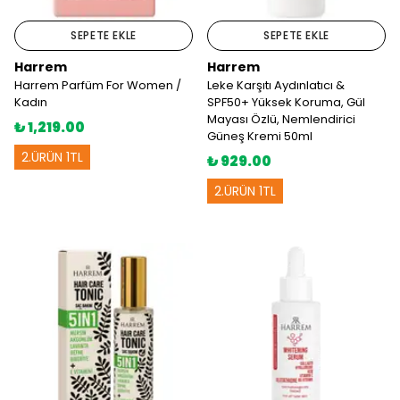
SEPETE EKLE
SEPETE EKLE
Harrem
Harrem
Harrem Parfüm For Women /
Leke Karşıtı Aydınlatıcı &
Kadın
SPF50+ Yüksek Koruma, Gül
Mayası Özlü, Nemlendirici
₺ 1,219.00
Güneş Kremi 50ml
2.ÜRÜN 1TL
₺ 929.00
2.ÜRÜN 1TL