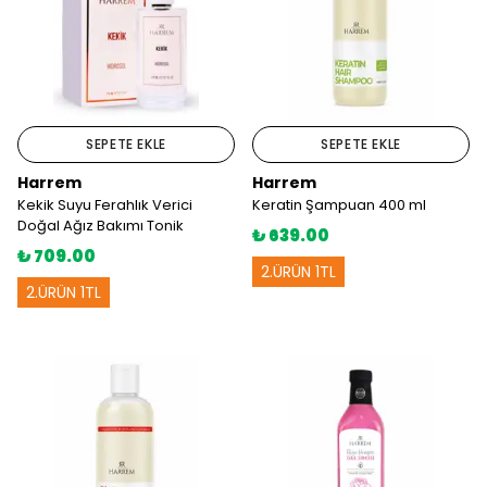
SEPETE EKLE
SEPETE EKLE
Harrem
Harrem
Kekik Suyu Ferahlık Verici
Keratin Şampuan 400 ml
Doğal Ağız Bakımı Tonik
₺ 639.00
₺ 709.00
2.ÜRÜN 1TL
2.ÜRÜN 1TL