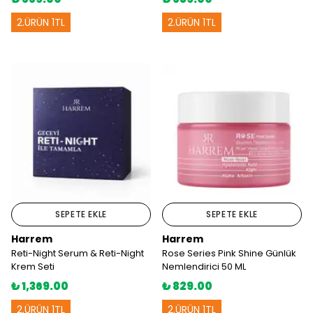
2.ÜRÜN 1TL
2.ÜRÜN 1TL
SEPETE EKLE
SEPETE EKLE
Harrem
Harrem
Reti-Night Serum & Reti-Night
Rose Series Pink Shine Günlük
Krem Seti
Nemlendirici 50 ML
₺ 1,369.00
₺ 829.00
2.ÜRÜN 1TL
2.ÜRÜN 1TL