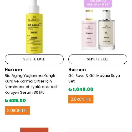
SEPETE EKLE
SEPETE EKLE
Harrem
Harrem
Bio Aging Yaşlanma Karşıtı
Gül Suyu & Gül Mayası Suyu
Kuru ve Karma Ciltler için
Seti
Nemlendirici Hyalüronik Asit
₺ 1,049.00
Kolajen Serum 30 ML
2.ÜRÜN 1TL
₺ 689.00
2.ÜRÜN 1TL