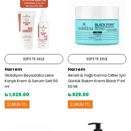
SEPETE EKLE
SEPETE EKLE
Harrem
Harrem
Glutatyon Beyazlatıcı Leke
Akneli & Yağlı Karma Ciltler İçin
Karşıtı Krem & Serum Seti 50
Günlük Bakım Kremi Black P.int
ml
50 Ml
₺ 1,029.00
₺ 829.00
2.ÜRÜN 1TL
2.ÜRÜN 1TL