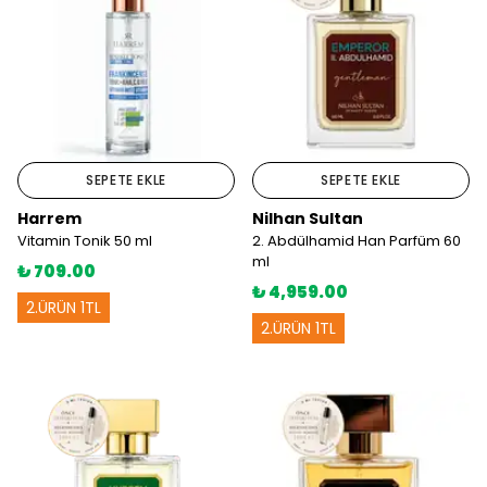
SEPETE EKLE
SEPETE EKLE
Harrem
Nilhan Sultan
Vitamin Tonik 50 ml
2. Abdülhamid Han Parfüm 60
ml
₺ 709.00
₺ 4,959.00
2.ÜRÜN 1TL
2.ÜRÜN 1TL