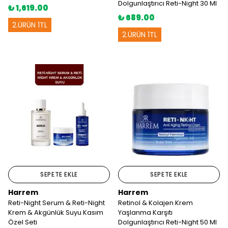
Dolgunlaştırıcı Reti-Night 30 Ml
₺ 1,619.00
₺ 689.00
2.ÜRÜN 1TL
2.ÜRÜN 1TL
SEPETE EKLE
SEPETE EKLE
Harrem
Harrem
Reti-Night Serum & Reti-Night
Retinol & Kolajen Krem
Krem & Akgünlük Suyu Kasım
Yaşlanma Karşıtı
Özel Seti
Dolgunlaştırıcı Reti-Night 50 Ml