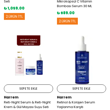
Seti
Mikrokapsül C Vitamin
%10
indiriminiz
sizi bekliyor.
Bombası Serum 30 ML
₺ 1,059.00
₺ 689.00
2.ÜRÜN 1TL
2.ÜRÜN 1TL
Kullanım Koşullarını kabul ediyorum
Işıltıyı Keşfet
E-posta adresinizi girerek pazarlama ve tanıtım ile ilgili iletişim almayı kabul
edersiniz ve Gizlilik Politikamızı okuduğunuzu ve kabul ettiğinizi onaylarsınız.
SEPETE EKLE
SEPETE EKLE
Harrem
Harrem
Reti-Night Serum & Reti-Night
Retinol & Kolajen Serum
Krem & Gül Mayası Suyu Seti
Yaşlanma Karşıtı