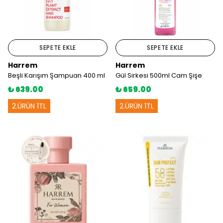
SEPETE EKLE
SEPETE EKLE
Harrem
Harrem
Beşli Karışım Şampuan 400 ml
Gül Sirkesi 500ml Cam Şişe
₺ 639.00
₺ 659.00
2.ÜRÜN 1TL
2.ÜRÜN 1TL