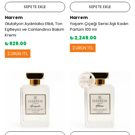
SEPETE EKLE
SEPETE EKLE
Harrem
Harrem
Glutatyon Aydınlatıcı Etkili, Ton
Yaşam Çiçeği Serisi Aşk Kadın
Eşitleyici ve Canlandırıcı Bakım
Parfüm 100 ml
Kremi
₺ 2,249.00
₺ 829.00
2.ÜRÜN 1TL
2.ÜRÜN 1TL