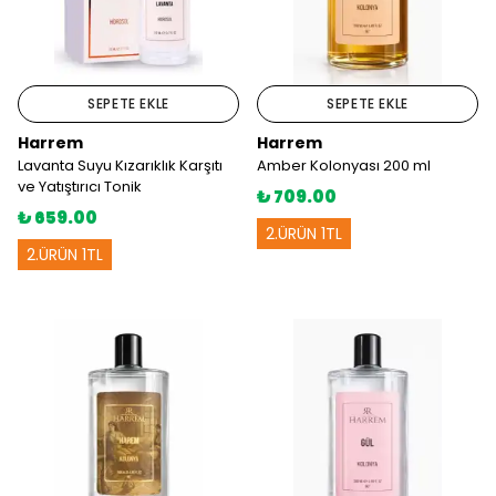
SEPETE EKLE
SEPETE EKLE
Harrem
Harrem
Lavanta Suyu Kızarıklık Karşıtı
Amber Kolonyası 200 ml
ve Yatıştırıcı Tonik
₺ 709.00
₺ 659.00
2.ÜRÜN 1TL
2.ÜRÜN 1TL