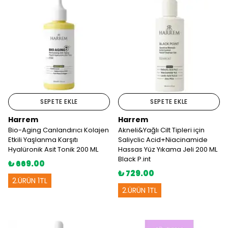
SEPETE EKLE
SEPETE EKLE
Harrem
Harrem
Bio-Aging Canlandırıcı Kolajen
Akneli&Yağlı Cilt Tipleri için
Etkili Yaşlanma Karşıtı
Saliyclic Acid+Niacinamide
Hyalüronik Asit Tonik 200 ML
Hassas Yüz Yıkama Jeli 200 ML
Black P.int
₺ 669.00
₺ 729.00
2.ÜRÜN 1TL
2.ÜRÜN 1TL