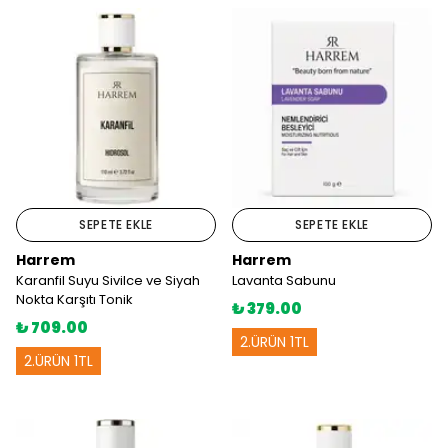
SEPETE EKLE
SEPETE EKLE
Harrem
Harrem
Karanfil Suyu Sivilce ve Siyah
Lavanta Sabunu
Nokta Karşıtı Tonik
₺ 379.00
₺ 709.00
2.ÜRÜN 1TL
2.ÜRÜN 1TL