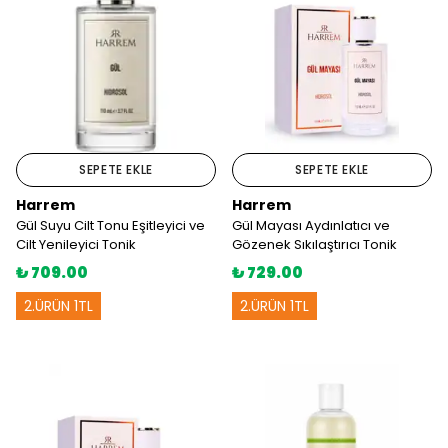
SEPETE EKLE
SEPETE EKLE
Harrem
Harrem
Gül Suyu Cilt Tonu Eşitleyici ve
Gül Mayası Aydınlatıcı ve
Cilt Yenileyici Tonik
Gözenek Sıkılaştırıcı Tonik
₺ 709.00
₺ 729.00
2.ÜRÜN 1TL
2.ÜRÜN 1TL