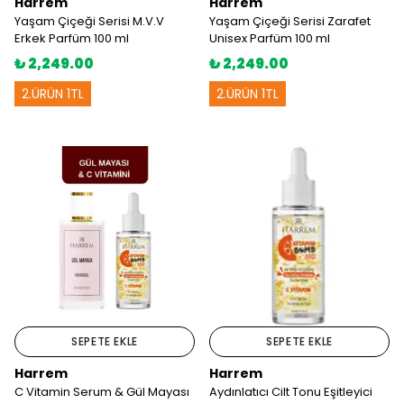
Harrem
Harrem
Yaşam Çiçeği Serisi M.V.V
Yaşam Çiçeği Serisi Zarafet
Erkek Parfüm 100 ml
Unisex Parfüm 100 ml
₺ 2,249.00
₺ 2,249.00
2.ÜRÜN 1TL
2.ÜRÜN 1TL
Harrem Dünyasına
Işıltılı Bir Başlangıç
✨
SEPETE EKLE
SEPETE EKLE
Harrem
Harrem
İlk alışverişinize özel
Hanedan
C Vitamin Serum & Gül Mayası
Aydınlatıcı Cilt Tonu Eşitleyici
Parfüm serisini
keşfetmeniz için