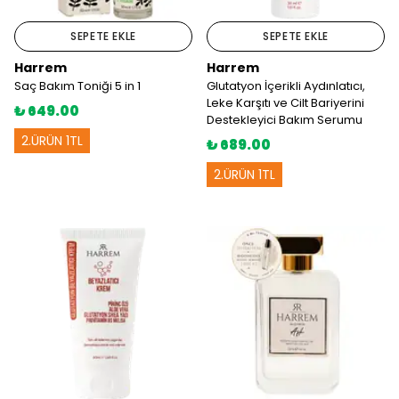
SEPETE EKLE
SEPETE EKLE
Harrem
Harrem
Saç Bakım Toniği 5 in 1
Glutatyon İçerikli Aydınlatıcı,
Leke Karşıtı ve Cilt Bariyerini
₺ 649.00
Destekleyici Bakım Serumu
2.ÜRÜN 1TL
₺ 689.00
2.ÜRÜN 1TL