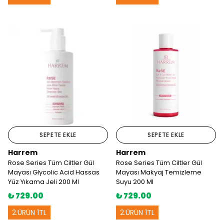
SEPETE EKLE
SEPETE EKLE
Harrem
Harrem
Rose Series Tüm Ciltler Gül
Rose Series Tüm Ciltler Gül
Mayası Glycolic Acid Hassas
Mayası Makyaj Temizleme
Yüz Yıkama Jeli 200 Ml
Suyu 200 Ml
₺ 729.00
₺ 729.00
2.ÜRÜN 1TL
2.ÜRÜN 1TL