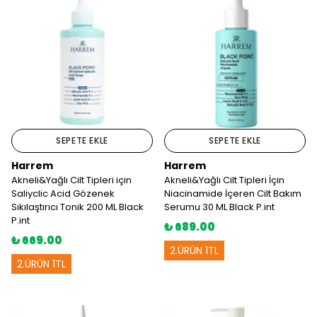
SEPETE EKLE
SEPETE EKLE
Harrem
Harrem
Akneli&Yağlı Cilt Tipleri için
Akneli&Yağlı Cilt Tipleri İçin
Saliyclic Acid Gözenek
Niacinamide İçeren Cilt Bakım
Sıkılaştırıcı Tonik 200 ML Black
Serumu 30 ML Black P.int
P.int
₺ 689.00
₺ 669.00
2.ÜRÜN 1TL
2.ÜRÜN 1TL