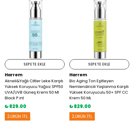
SEPETE EKLE
SEPETE EKLE
Harrem
Harrem
Akneli&Yağlı Ciltler Leke Karşıtı
Bio Aging Ton Eşitleyen
Yüksek Koruyucu Yağsız SPF50
Nemlendiricili Yaşlanma Karşıtı
UVA/UVB Güneş Kremi 50 Ml
Yüksek Koruyuculu 50+ SPF CC
Black P.int
Krem 50 ML
₺ 829.00
₺ 829.00
2.ÜRÜN 1TL
2.ÜRÜN 1TL