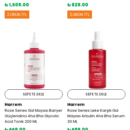
₺ 1,509.00
₺ 829.00
2.ÜRÜN 1TL
2.ÜRÜN 1TL
SEPETE EKLE
SEPETE EKLE
Harrem
Harrem
Rose Series Gül Mayası Bariyer
Rose Series Leke Karşıtı Gül
Güçlendirici Aha Bha Glycolic
Mayası Arbutin Aha Bha Serum
Acid Tonik 200 ML
30 ML
₺ 669.00
₺ 689.00