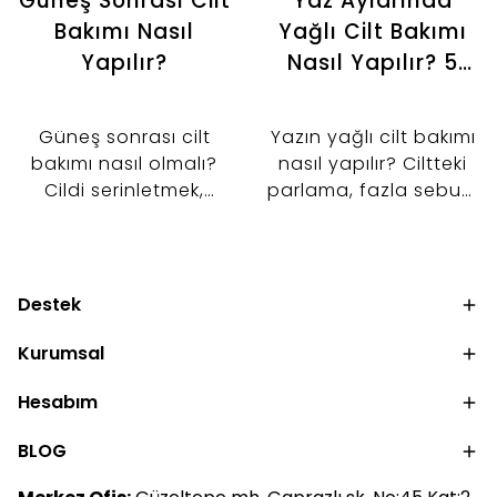
Güneş Sonrası Cilt
Yaz Aylarında
Bakımı Nasıl
Yağlı Cilt Bakımı
Yapılır?
Nasıl Yapılır? 5
Adımlı Günlük
Bakım Rutini
Güneş sonrası cilt
Yazın yağlı cilt bakımı
bakımı nasıl olmalı?
nasıl yapılır? Ciltteki
Cildi serinletmek,
parlama, fazla sebum
nemlendirmek ve cilt
ve gözenek
bariyerini desteklemek
görünümünü kontrol
için tonik, serum ve
altına almaya
nemlendirici kullanımını
yardımcı 5 adımlı
Destek
keşfedin.
bakım rutinini keşfedin.
Kurumsal
Hesabım
BLOG