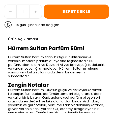
SEPETE EKLE
14 gün içinde iade değişim
Ürün Açıklaması
Hürrem Sultan Parfüm 60ml
Hürrem Sultan Parfüm, tarihi bir figürün ihtişamını ve
zekasını modern parfüm dünyasına taşımaktadır. Bu
parfüm, İslam alemi ve Devlet-i Aliyye için yaptığı fedakarlık
ve yardımseverliği simgeleyen Hürrem Sultan’ın ruhunu
yansıtırken, kullanıcılarına da derin bir deneyim
sunmaktadır.
Zengin Notalar
Hürrem Sultan Parfüm, Oud’un güçlü ve etkileyici karakteri
ile başlar. Bu notalar, parfümün temelini oluşturarak, derin
ve kalıcı bir iz bırakır. Oud, geleneksel parfüm bileşenleri
arasında en değerli ve lüks olanlardan biridir. Ardından,
yasemin ve gül notaları, parfüme zarif bir dokunuş katarak,
güven veren bir etki yaratır. Gül, otoriteyi simgeleyen bir
unsur olarak, parfümün karakterine derinlik kazandırır.