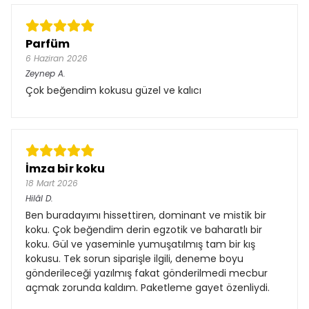
Parfüm
6 Haziran 2026
Zeynep
A.
Çok beğendim kokusu güzel ve kalıcı
İmza bir koku
18 Mart 2026
Hilâl
D.
Ben buradayımı hissettiren, dominant ve mistik bir
koku. Çok beğendim derin egzotik ve baharatlı bir
koku. Gül ve yaseminle yumuşatılmış tam bir kış
kokusu. Tek sorun siparişle ilgili, deneme boyu
gönderileceği yazılmış fakat gönderilmedi mecbur
açmak zorunda kaldım. Paketleme gayet özenliydi.