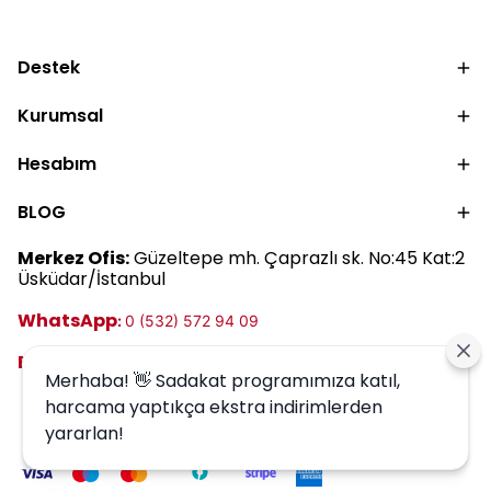
Destek
Kurumsal
Hesabım
BLOG
Merkez Ofis:
Güzeltepe mh. Çaprazlı sk. No:45 Kat:2
Üsküdar/İstanbul
WhatsApp
:
0 (532) 572 94 09
E-posta:
destek@harrem.com.tr
Merhaba! 👋 Sadakat programımıza katıl,
harcama yaptıkça ekstra indirimlerden
yararlan!