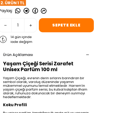
2. ÜRÜN 1 TL
Paylaş
:
SEPETE EKLE
14 gün içinde
iade değişim
Ürün Açıklaması
Yaşam Çiçeği Serisi Zarafet
Unisex Parfüm 100 ml
Yaşam Çiçeği, evrenin derin sırlarını barındıran bir
sembol olarak, varoluş düzeninde yaşamın
mükemmel uyumunu temsil etmektedir. Harrem’in
yaşam çiçeği parfüm serisi, bu kutsal kalıptan ilham
alarak, ruhunuza dokunacak bir deneyim sunmayı
hedeflemektedir.
Koku Profili
Bu unisex parfüm, tanıştığınız ilk anda gül ve yasemin