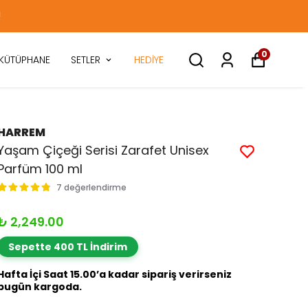
0
KÜTÜPHANE
SETLER
HEDİYE
HARREM
Yaşam Çiçeği Serisi Zarafet Unisex
Parfüm 100 ml
7 değerlendirme
₺ 2,249.00
Sepette 400 TL İndirim
Hafta İçi Saat 15.00’a kadar sipariş verirseniz
bugün kargoda.