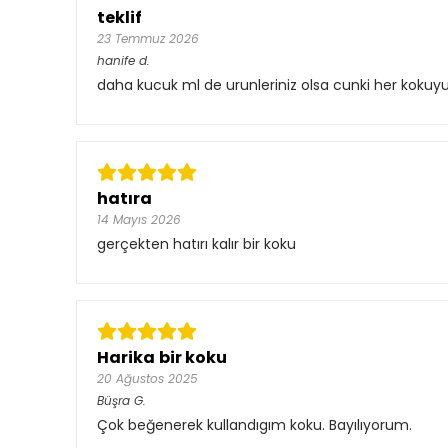
teklif
23 Temmuz 2026
hanife
d.
daha kucuk ml de urunleriniz olsa cunki her koku
hatıra
14 Mayıs 2026
gerçekten hatırı kalır bir koku
Harika bir koku
20 Ağustos 2025
Büşra
G.
Çok beğenerek kullandıgım koku. Bayılıyorum.