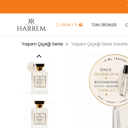
2. ÜRÜN 1 TL 🛍️
TÜM ÜRÜNLER
C
Yaşam Çiçeği Serisi
Yaşam Çiçeği Serisi Zarafe