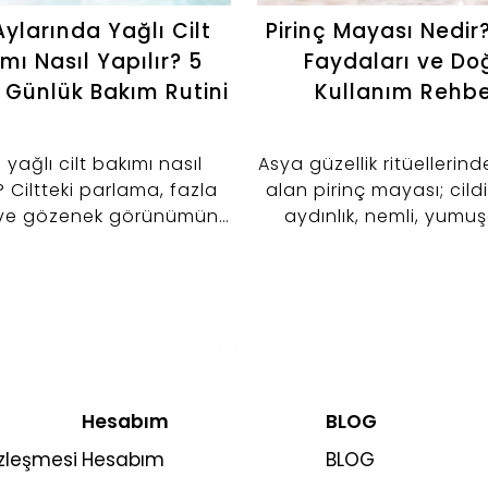
ylarında Yağlı Cilt
Pirinç Mayası Nedir
mı Nasıl Yapılır? 5
Faydaları ve Do
 Günlük Bakım Rutini
Kullanım Rehbe
 yağlı cilt bakımı nasıl
Asya güzellik ritüellerin
? Ciltteki parlama, fazla
alan pirinç mayası; cil
ve gözenek görünümünü
aydınlık, nemli, yumu
 altına almaya yardımcı 5
dengeli görünmesine y
 bakım rutinini keşfedin.
günlük bakım sunan içer
biridir. Geleneksel pirinç
modern kozmetik teknolo
bir araya getiren Harre
Mayası, özellikle matlı
kaybı ve cilt tonu eşits
Hesabım
BLOG
görünümüne yönelik 
yapmak isteyenler i
özleşmesi
Hesabım
BLOG
geliştirilmiştir.