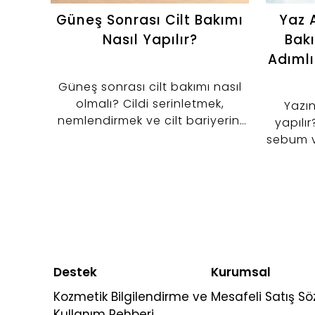
Güneş Sonrası Cilt Bakımı
Yaz A
Nasıl Yapılır?
Bakı
Adımlı
Güneş sonrası cilt bakımı nasıl
olmalı? Cildi serinletmek,
Yazın
nemlendirmek ve cilt bariyerini
yapılır
desteklemek için tonik, serum ve
sebum 
nemlendirici kullanımını keşfedin.
kontrol
adımlı
Destek
Kurumsal
Kozmetik Bilgilendirme ve
Mesafeli Satış S
Kullanım Rehberi