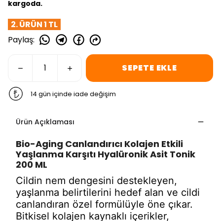
kargoda.
2. ÜRÜN 1 TL
Paylaş
:
SEPETE EKLE
14 gün içinde iade değişim
Ürün Açıklaması
Bio-Aging Canlandırıcı Kolajen Etkili
Yaşlanma Karşıtı Hyalüronik Asit Tonik
200 ML
C
ildin nem dengesini destekleyen,
yaşlanma belirtilerini hedef alan ve cildi
canlandıran özel formülüyle öne çıkar.
Bitkisel kolajen kaynaklı içerikler,