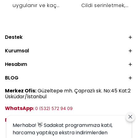
uygulanır ve kaç
Cildi serinletmek,
saatte bir yenilenir? İki
nemlendirmek ve cilt
parmak kuralından
bariyerini desteklemek
makyaj öncesi
için tonik, serum ve
kullanıma kadar güneş
nemlendirici kullanımını
Destek
kremi kullanımını
keşfedin.
keşfedin.
Kurumsal
Hesabım
BLOG
Merkez Ofis:
Güzeltepe mh. Çaprazlı sk. No:45 Kat:2
Üsküdar/İstanbul
WhatsApp
:
0 (532) 572 94 09
E-posta:
destek@harrem.com.tr
Merhaba! 👋 Sadakat programımıza katıl,
harcama yaptıkça ekstra indirimlerden