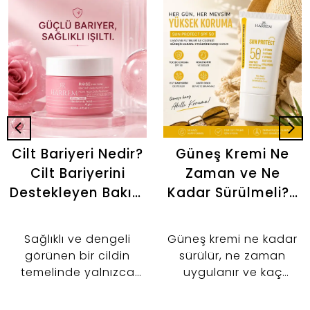
Cilt Bariyeri Nedir?
Güneş Kremi Ne
Cilt Bariyerini
Zaman ve Ne
Destekleyen Bakım
Kadar Sürülmeli? |
Rutini
Doğru Kullanım
Rehberi
Sağlıklı ve dengeli
Güneş kremi ne kadar
görünen bir cildin
sürülür, ne zaman
temelinde yalnızca
uygulanır ve kaç
kullandığımız serumlar
saatte bir yenilenir? İki
veya bakım ürünleri
parmak kuralından