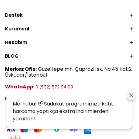
değil, güçlü bir cilt
makyaj öncesi
bariyeri bulunur. Çünkü
kullanıma kadar güneş
Destek
cildin en dış
kremi kullanımını
katmanında yer alan
keşfedin.
Kurumsal
bu doğal yapı, cildin
Hesabım
nemini korumasına ve
dış etkenlere karşı
BLOG
kendini savunmasına
yardımcı olur.
Merkez Ofis:
Güzeltepe mh. Çaprazlı sk. No:45 Kat:2
Üsküdar/İstanbul
WhatsApp
:
0 (532) 572 94 09
E-posta:
destek@harrem.com.tr
Merhaba! 👋 Sadakat programımıza katıl,
harcama yaptıkça ekstra indirimlerden
yararlan!