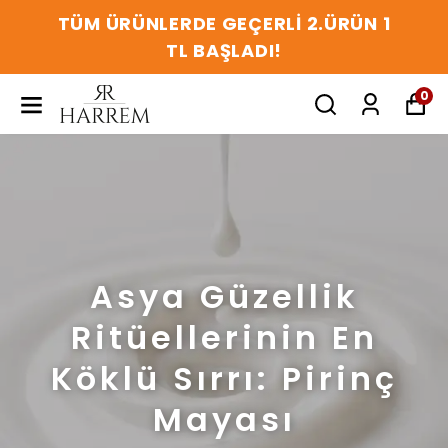
TÜM ÜRÜNLERDE GEÇERLİ 2.ÜRÜN 1
TL BAŞLADI!
0
Asya Güzellik
Ritüellerinin En
Köklü Sırrı: Pirinç
Mayası