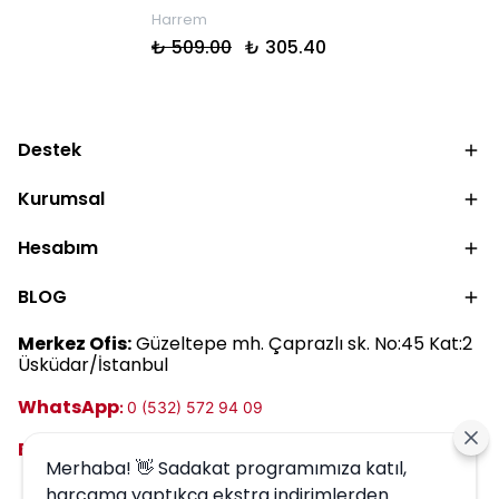
Harrem
₺ 509.00
₺ 305.40
Destek
Kurumsal
Hesabım
BLOG
Merkez Ofis:
Güzeltepe mh. Çaprazlı sk. No:45 Kat:2
Üsküdar/İstanbul
WhatsApp
:
0 (532) 572 94 09
E-posta:
destek@harrem.com.tr
Merhaba! 👋 Sadakat programımıza katıl,
harcama yaptıkça ekstra indirimlerden