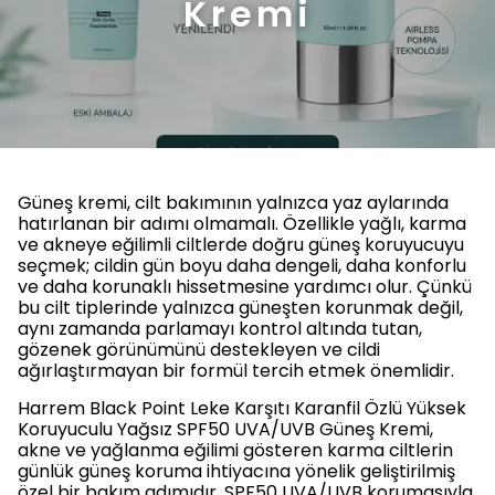
Kremi
Güneş kremi, cilt bakımının yalnızca yaz aylarında
hatırlanan bir adımı olmamalı. Özellikle yağlı, karma
ve akneye eğilimli ciltlerde doğru güneş koruyucuyu
seçmek; cildin gün boyu daha dengeli, daha konforlu
ve daha korunaklı hissetmesine yardımcı olur. Çünkü
bu cilt tiplerinde yalnızca güneşten korunmak değil,
aynı zamanda parlamayı kontrol altında tutan,
gözenek görünümünü destekleyen ve cildi
ağırlaştırmayan bir formül tercih etmek önemlidir.
Harrem Black Point Leke Karşıtı Karanfil Özlü Yüksek
Koruyuculu Yağsız SPF50 UVA/UVB Güneş Kremi,
akne ve yağlanma eğilimi gösteren karma ciltlerin
günlük güneş koruma ihtiyacına yönelik geliştirilmiş
özel bir bakım adımıdır. SPF50 UVA/UVB korumasıyla