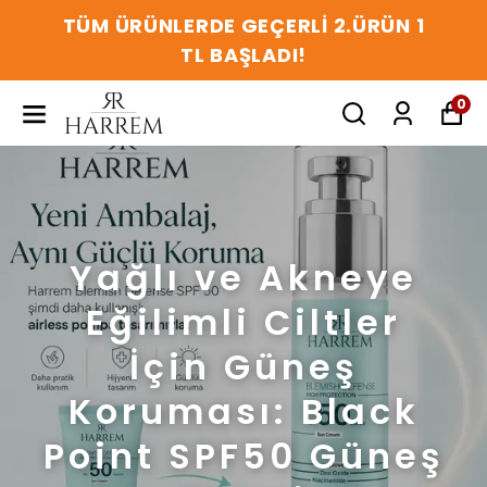
TÜM ÜRÜNLERDE GEÇERLİ 2.ÜRÜN 1
TL BAŞLADI!
0
Yağlı ve Akneye
Eğilimli Ciltler
İçin Güneş
Koruması: Black
Point SPF50 Güneş