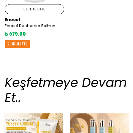
SEPETE EKLE
Enocef
Enocef Deobarrier Roll-on
₺ 679.00
2.ÜRÜN 1TL
Keşfetmeye Devam
Et..