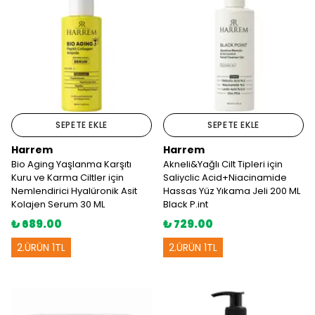
SEPETE EKLE
SEPETE EKLE
Harrem
Harrem
Bio Aging Yaşlanma Karşıtı
Akneli&Yağlı Cilt Tipleri için
Kuru ve Karma Ciltler için
Saliyclic Acid+Niacinamide
Nemlendirici Hyalüronik Asit
Hassas Yüz Yıkama Jeli 200 ML
Kolajen Serum 30 ML
Black P.int
₺ 689.00
₺ 729.00
2.ÜRÜN 1TL
2.ÜRÜN 1TL