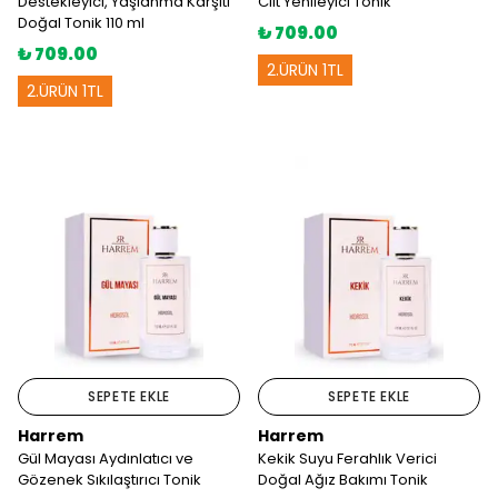
Destekleyici, Yaşlanma Karşıtı
Cilt Yenileyici Tonik
Doğal Tonik 110 ml
₺ 709.00
₺ 709.00
2.ÜRÜN 1TL
2.ÜRÜN 1TL
SEPETE EKLE
SEPETE EKLE
Harrem
Harrem
Gül Mayası Aydınlatıcı ve
Kekik Suyu Ferahlık Verici
Gözenek Sıkılaştırıcı Tonik
Doğal Ağız Bakımı Tonik