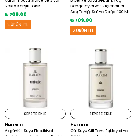
Karanfil Suyu Sivilce ve Siyah
Biberiye Suyu Sebum/Yağ
Nokta Karşıtı Tonik
Dengeleyici ve Güçlendirici
Saç Toniği Saf ve Doğal 100 Ml
₺ 709.00
₺ 709.00
2.ÜRÜN 1TL
2.ÜRÜN 1TL
SEPETE EKLE
SEPETE EKLE
Harrem
Harrem
Akgünlük Suyu Elastikiyet
Gül Suyu Cilt Tonu Eşitleyici ve