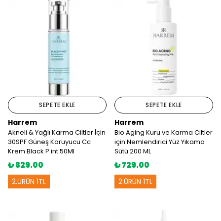
SEPETE EKLE
SEPETE EKLE
Harrem
Harrem
Akneli & Yağlı Karma Ciltler İçin
Bio Aging Kuru ve Karma Ciltler
30SPF Güneş Koruyucu Cc
için Nemlendirici Yüz Yıkama
Krem Black P.int 50Ml
Sütü 200 ML
₺ 829.00
₺ 729.00
2.ÜRÜN 1TL
2.ÜRÜN 1TL