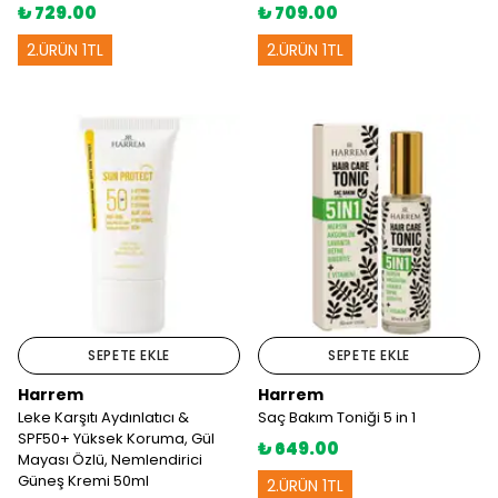
₺ 729.00
₺ 709.00
2.ÜRÜN 1TL
2.ÜRÜN 1TL
SEPETE EKLE
SEPETE EKLE
Harrem
Harrem
Leke Karşıtı Aydınlatıcı &
Saç Bakım Toniği 5 in 1
SPF50+ Yüksek Koruma, Gül
₺ 649.00
Mayası Özlü, Nemlendirici
Güneş Kremi 50ml
2.ÜRÜN 1TL