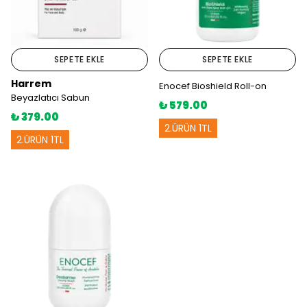
SEPETE EKLE
SEPETE EKLE
Harrem
Enocef Bioshield Roll-on
Beyazlatıcı Sabun
₺ 579.00
₺ 379.00
2.ÜRÜN 1TL
2.ÜRÜN 1TL