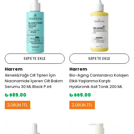
SEPETE EKLE
SEPETE EKLE
Harrem
Harrem
Akneli&Yağlı Cilt Tipleri İçin
Bio-Aging Canlandırıcı Kolajen
Niacinamide İçeren Cilt Bakım
Etkili Yaşlanma Karşıtı
Serumu 30 ML Black P.int
Hyalüronik Asit Tonik 200 ML
₺ 689.00
₺ 669.00
2.ÜRÜN 1TL
2.ÜRÜN 1TL