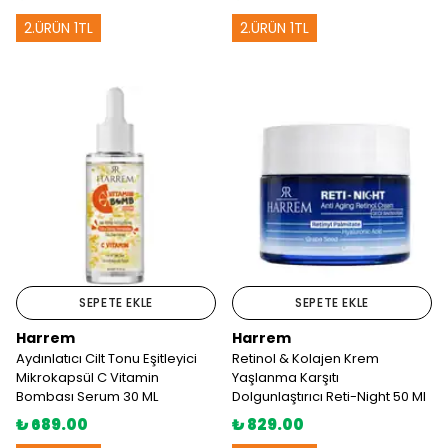
2.ÜRÜN 1TL
2.ÜRÜN 1TL
SEPETE EKLE
SEPETE EKLE
Harrem
Harrem
Aydınlatıcı Cilt Tonu Eşitleyici
Retinol & Kolajen Krem
Mikrokapsül C Vitamin
Yaşlanma Karşıtı
Bombası Serum 30 ML
Dolgunlaştırıcı Reti-Night 50 Ml
₺ 689.00
₺ 829.00