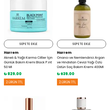
SEPETE EKLE
SEPETE EKLE
Harrem
Harrem
Akneli & Yağlı Karma Ciltler İçin
Onarıcı ve Nemlendirici Argan
Günlük Bakım Kremi Black P.int
ve Hindistan Cevizi Yağı Özlü
50 Ml
Üstün Saç Bakım Kremi 400Ml
₺ 829.00
₺ 639.00
2.ÜRÜN 1TL
2.ÜRÜN 1TL