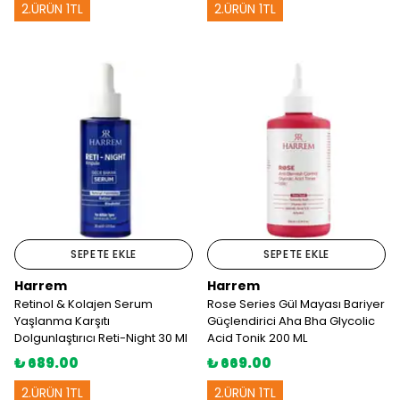
2.ÜRÜN 1TL
2.ÜRÜN 1TL
SEPETE EKLE
SEPETE EKLE
Harrem
Harrem
Retinol & Kolajen Serum
Rose Series Gül Mayası Bariyer
Yaşlanma Karşıtı
Güçlendirici Aha Bha Glycolic
Dolgunlaştırıcı Reti-Night 30 Ml
Acid Tonik 200 ML
₺ 689.00
₺ 669.00
2.ÜRÜN 1TL
2.ÜRÜN 1TL