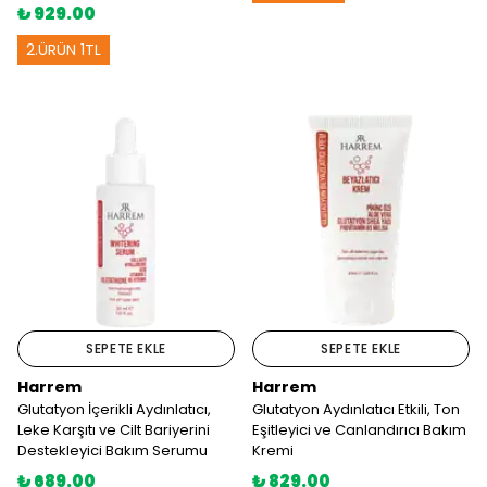
₺ 929.00
2.ÜRÜN 1TL
SEPETE EKLE
SEPETE EKLE
Harrem
Harrem
Glutatyon İçerikli Aydınlatıcı,
Glutatyon Aydınlatıcı Etkili, Ton
Leke Karşıtı ve Cilt Bariyerini
Eşitleyici ve Canlandırıcı Bakım
Destekleyici Bakım Serumu
Kremi
₺ 689.00
₺ 829.00