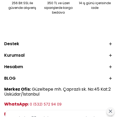
kremi kullanımını
keşfedin.
256 Bit SSL ile
350 TL ve üzeri
14 iş günü içerisinde
keşfedin.
güvende alışveriş
siparişlerde kargo
iade
bedava
Destek
Kurumsal
Hesabım
BLOG
Merkez Ofis:
Güzeltepe mh. Çaprazlı sk. No:45 Kat:2
Üsküdar/İstanbul
WhatsApp
:
0 (532) 572 94 09
E-posta:
destek@harrem.com.tr