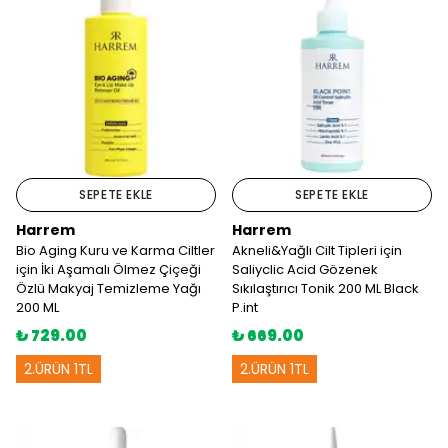
SEPETE EKLE
SEPETE EKLE
Harrem
Harrem
Bio Aging Kuru ve Karma Ciltler
Akneli&Yağlı Cilt Tipleri için
için İki Aşamalı Ölmez Çiçeği
Saliyclic Acid Gözenek
Özlü Makyaj Temizleme Yağı
Sıkılaştırıcı Tonik 200 ML Black
200 ML
P.int
₺ 729.00
₺ 669.00
2.ÜRÜN 1TL
2.ÜRÜN 1TL