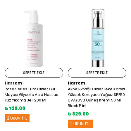
SEPETE EKLE
SEPETE EKLE
Harrem
Harrem
Rose Series Tüm Ciltler Gül
Akneli&Yağlı Ciltler Leke Karşıtı
Mayası Glycolic Acid Hassas
Yüksek Koruyucu Yağsız SPF50
Yüz Yıkama Jeli 200 Ml
UVA/UVB Güneş Kremi 50 Ml
Black P.int
₺ 729.00
₺ 829.00
2.ÜRÜN 1TL
2.ÜRÜN 1TL