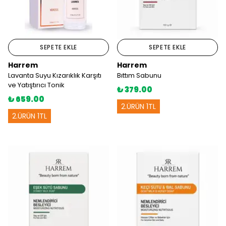
SEPETE EKLE
SEPETE EKLE
Harrem
Harrem
Lavanta Suyu Kızarıklık Karşıtı
Bıttım Sabunu
ve Yatıştırıcı Tonik
₺ 379.00
₺ 659.00
2.ÜRÜN 1TL
2.ÜRÜN 1TL