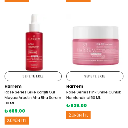
SEPETE EKLE
SEPETE EKLE
Harrem
Harrem
Rose Series Leke Karşıtı Gül
Rose Series Pink Shine Günlük
Mayası Arbutin Aha Bha Serum
Nemlendirici 50 ML
30 ML
₺ 829.00
₺ 689.00
2.ÜRÜN 1TL
2.ÜRÜN 1TL