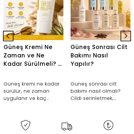
Güneş Kremi Ne
Güneş Sonrası Cilt
Zaman ve Ne
Bakımı Nasıl
Kadar Sürülmeli? |
Yapılır?
Doğru Kullanım
Rehberi
Güneş kremi ne kadar
Güneş sonrası cilt
sürülür, ne zaman
bakımı nasıl olmalı?
uygulanır ve kaç
Cildi serinletmek,
saatte bir yenilenir? İki
nemlendirmek ve cilt
parmak kuralından
bariyerini desteklemek
makyaj öncesi
için tonik, serum ve
kullanıma kadar güneş
nemlendirici kullanımını