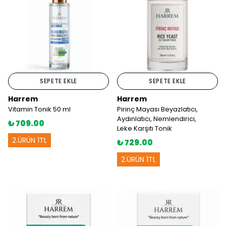
SEPETE EKLE
SEPETE EKLE
Harrem
Harrem
Vitamin Tonik 50 ml
Pirinç Mayası Beyazlatıcı,
Aydınlatıcı, Nemlendirici,
₺ 709.00
Leke Karşıtı Tonik
2.ÜRÜN 1TL
₺ 729.00
2.ÜRÜN 1TL