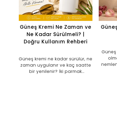
Güneş Kremi Ne Zaman ve
Güneş
Ne Kadar Sürülmeli? |
Doğru Kullanım Rehberi
Güneş s
olma
Güneş kremi ne kadar sürülür, ne
nemlend
zaman uygulanır ve kaç saatte
destekl
bir yenilenir? İki parmak
nemlendi
kuralından makyaj öncesi
kullanıma kadar güneş kremi
kullanımını keşfedin.