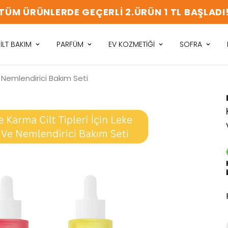
TÜM ÜRÜNLERDE GEÇERLİ 2.ÜRÜN 1 TL BAŞLADI
İLT BAKIM
PARFÜM
EV KOZMETİĞİ
SOFRA
e Nemlendirici Bakım Seti