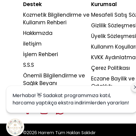
Destek
Kurumsal
Kozmetik Bilgilendirme ve
Mesafeli Satış S
Kullanım Rehberi
Gizlilik Sözleşmes
Hakkımızda
Üyelik Sözleşmesi
iletişim
Kullanım Koşullar
İşlem Rehberi
KVKK Aydınlatma
S.S.S
Çerez Politikası
Önemli Bilgilendirme ve
Eczane Bayilik ve 
Sağlık Beyanı
Ortaklığı
Merhaba! 👋 Sadakat programımıza katıl,
harcama yaptıkça ekstra indirimlerden yararlan!
©2026 Harrem Tüm Hakları Saklıdır