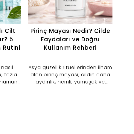
ı Cilt
Pirinç Mayası Nedir? Cilde
ır? 5
Faydaları ve Doğru
Tem
 Rutini
Kullanım Rehberi
Bio 
 nasıl
Asya güzellik ritüellerinden ilham
a, fazla
alan pirinç mayası; cildin daha
Harr
ünümünü
aydınlık, nemli, yumuşak ve
Ci
rdımcı 5
dengeli görünmesine yönelik
Yıka
şfedin.
günlük bakım sunan içeriklerden
nazi
biridir. Geleneksel pirinç bakımını
ola
modern kozmetik teknolojisiyle
ba
bir araya getiren Harrem Pirinç
Mayası, özellikle matlık, nem
kaybı ve cilt tonu eşitsizliği