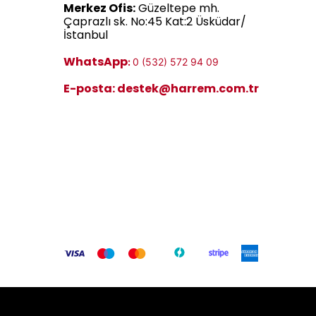
Merkez Ofis:
Güzeltepe mh.
görünümüne yönelik bakım
Çaprazlı sk. No:45 Kat:2 Üsküdar/
yapmak isteyenler için
İstanbul
geliştirilmiştir.
WhatsApp
:
0 (532) 572 94 09
E-posta:
destek@harrem.com.tr