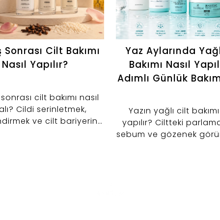
 Sonrası Cilt Bakımı
Yaz Aylarında Yağl
Nasıl Yapılır?
Bakımı Nasıl Yapıl
Adımlı Günlük Bakım
onrası cilt bakımı nasıl
lı? Cildi serinletmek,
Yazın yağlı cilt bakımı
irmek ve cilt bariyerini
yapılır? Ciltteki parlam
emek için tonik, serum ve
sebum ve gözenek gör
rici kullanımını keşfedin.
kontrol altına almaya ya
adımlı bakım rutinini ke