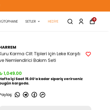
!
0
KÜTÜPHANE
SETLER
HEDİYE
HARREM
Kuru Karma Cilt Tipleri için Leke Karşıtı
ve Nemlendirici Bakım Seti
₺ 1,049.00
Hafta İçi Saat 15.00’a kadar sipariş verirseniz
bugün kargoda.
Paylaş
: