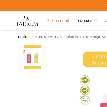
2. ÜRÜN 1 TL 🛍️
TÜM ÜRÜNLER
C
Setler
Kuru Karma Cilt Tipleri için Leke Karşıtı v