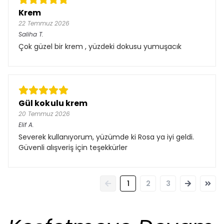
Krem
22 Temmuz 2026
Saliha
T.
Çok güzel bir krem , yüzdeki dokusu yumuşacık
Gül kokulu krem
20 Temmuz 2026
Elif
A.
Severek kullanıyorum, yüzümde ki Rosa ya iyi geldi.
Güvenli alışveriş için teşekkürler
1
2
3