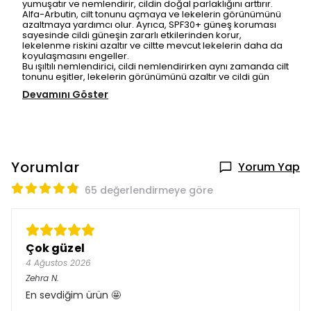
yumuşatır ve nemlendirir, cildin doğal parlaklığını arttırır.
Alfa-Arbutin, cilt tonunu açmaya ve lekelerin görünümünü
azaltmaya yardımcı olur. Ayrıca, SPF30+ güneş koruması
sayesinde cildi güneşin zararlı etkilerinden korur,
lekelenme riskini azaltır ve ciltte mevcut lekelerin daha da
koyulaşmasını engeller.
Bu ışıltılı nemlendirici, cildi nemlendirirken aynı zamanda cilt
tonunu eşitler, lekelerin görünümünü azaltır ve cildi gün
Devamını Göster
Yorumlar
Yorum Yap
65 değerlendirmeye göre
Çok güzel
4 Ağustos 2026
Zehra
N.
En sevdiğim ürün 🤩