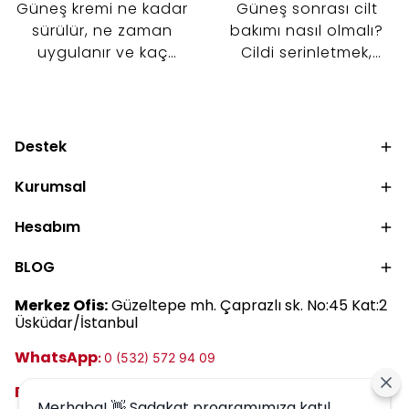
Güneş kremi ne kadar
Güneş sonrası cilt
sürülür, ne zaman
bakımı nasıl olmalı?
uygulanır ve kaç
Cildi serinletmek,
saatte bir yenilenir? İki
nemlendirmek ve cilt
parmak kuralından
bariyerini desteklemek
makyaj öncesi
için tonik, serum ve
kullanıma kadar güneş
nemlendirici kullanımını
Destek
kremi kullanımını
keşfedin.
keşfedin.
Kurumsal
Hesabım
BLOG
Merkez Ofis:
Güzeltepe mh. Çaprazlı sk. No:45 Kat:2
Üsküdar/İstanbul
WhatsApp
:
0 (532) 572 94 09
E-posta:
destek@harrem.com.tr
Merhaba! 👋 Sadakat programımıza katıl,