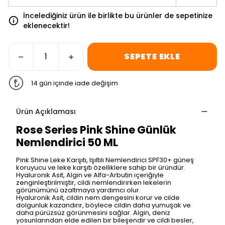
İncelediğiniz ürün ile birlikte bu ürünler de sepetinize
eklenecektir!
SEPETE EKLE
14 gün içinde iade değişim
Ürün Açıklaması
Rose Series Pink Shine Günlük
Nemlendirici 50 ML
Pink Shine Leke Karşıtı, Işıltılı Nemlendirici SPF30+ güneş
koruyucu ve leke karşıtı özelliklere sahip bir üründür.
Hyaluronik Asit, Algin ve Alfa-Arbutin içeriğiyle
zenginleştirilmiştir, cildi nemlendirirken lekelerin
görünümünü azaltmaya yardımcı olur.
Hyaluronik Asit, cildin nem dengesini korur ve cilde
dolgunluk kazandırır, böylece cildin daha yumuşak ve
daha pürüzsüz görünmesini sağlar. Algin, deniz
yosunlarından elde edilen bir bileşendir ve cildi besler,