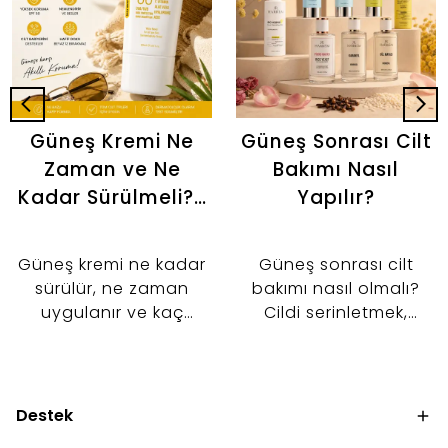
Güneş Kremi Ne
Güneş Sonrası Cilt
Zaman ve Ne
Bakımı Nasıl
Kadar Sürülmeli? |
Yapılır?
Doğru Kullanım
Rehberi
Güneş kremi ne kadar
Güneş sonrası cilt
sürülür, ne zaman
bakımı nasıl olmalı?
uygulanır ve kaç
Cildi serinletmek,
saatte bir yenilenir? İki
nemlendirmek ve cilt
parmak kuralından
bariyerini desteklemek
makyaj öncesi
için tonik, serum ve
kullanıma kadar güneş
nemlendirici kullanımını
Destek
kremi kullanımını
keşfedin.