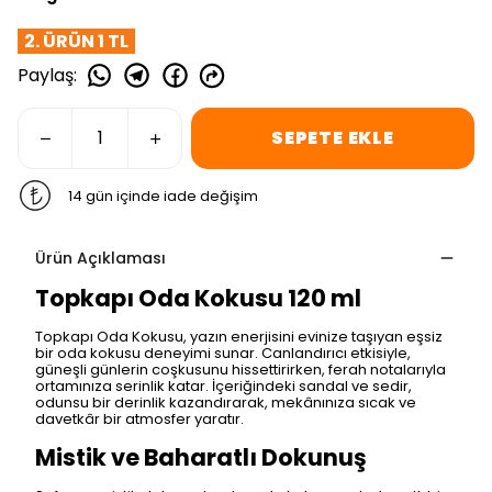
2. ÜRÜN 1 TL
Paylaş
:
SEPETE EKLE
14 gün içinde iade değişim
Ürün Açıklaması
Topkapı Oda Kokusu 120 ml
Topkapı Oda Kokusu, yazın enerjisini evinize taşıyan eşsiz
bir oda kokusu deneyimi sunar. Canlandırıcı etkisiyle,
güneşli günlerin coşkusunu hissettirirken, ferah notalarıyla
ortamınıza serinlik katar. İçeriğindeki sandal ve sedir,
odunsu bir derinlik kazandırarak, mekânınıza sıcak ve
davetkâr bir atmosfer yaratır.
Mistik ve Baharatlı Dokunuş