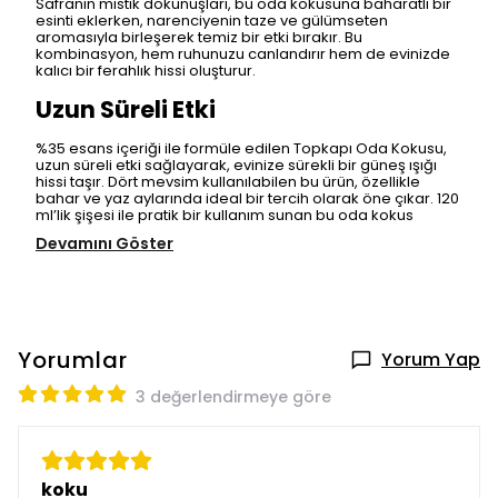
Safranın mistik dokunuşları, bu oda kokusuna baharatlı bir
esinti eklerken, narenciyenin taze ve gülümseten
aromasıyla birleşerek temiz bir etki bırakır. Bu
kombinasyon, hem ruhunuzu canlandırır hem de evinizde
kalıcı bir ferahlık hissi oluşturur.
Uzun Süreli Etki
%35 esans içeriği ile formüle edilen Topkapı Oda Kokusu,
uzun süreli etki sağlayarak, evinize sürekli bir güneş ışığı
hissi taşır. Dört mevsim kullanılabilen bu ürün, özellikle
bahar ve yaz aylarında ideal bir tercih olarak öne çıkar. 120
ml’lik şişesi ile pratik bir kullanım sunan bu oda kokus
Devamını Göster
Yorumlar
Yorum Yap
3 değerlendirmeye göre
koku