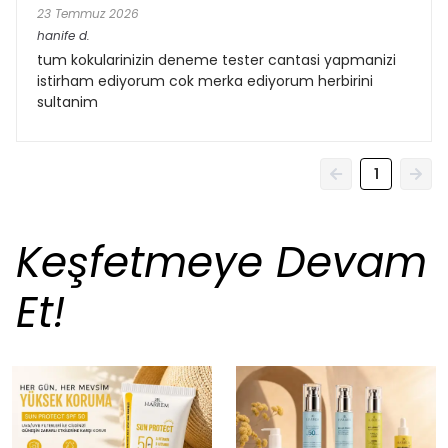
23 Temmuz 2026
hanife
d.
tum kokularinizin deneme tester cantasi yapmanizi
istirham ediyorum cok merka ediyorum herbirini
sultanim
1
Keşfetmeye Devam
Et!