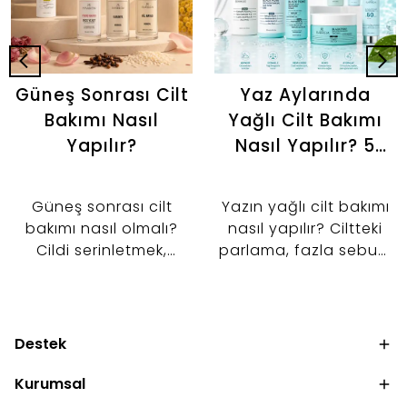
Güneş Sonrası Cilt
Yaz Aylarında
Bakımı Nasıl
Yağlı Cilt Bakımı
Yapılır?
Nasıl Yapılır? 5
Adımlı Günlük
Bakım Rutini
Güneş sonrası cilt
Yazın yağlı cilt bakımı
bakımı nasıl olmalı?
nasıl yapılır? Ciltteki
Cildi serinletmek,
parlama, fazla sebum
nemlendirmek ve cilt
ve gözenek
bariyerini desteklemek
görünümünü kontrol
için tonik, serum ve
altına almaya
nemlendirici kullanımını
yardımcı 5 adımlı
Destek
keşfedin.
bakım rutinini keşfedin.
Kurumsal