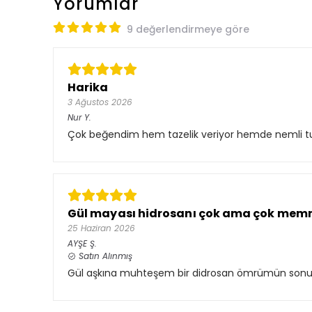
Yorumlar
9 değerlendirmeye göre
Harika
3 Ağustos 2026
Nur
Y.
Çok beğendim hem tazelik veriyor hemde nemli tu
Gül mayası hidrosanı çok ama çok me
25 Haziran 2026
AYŞE
Ş.
Satın Alınmış
Gül aşkına muhteşem bir didrosan ömrümün sonuna 