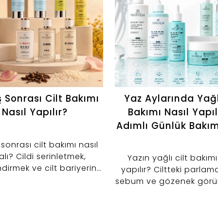
 Sonrası Cilt Bakımı
Yaz Aylarında Yağl
Nasıl Yapılır?
Bakımı Nasıl Yapıl
Adımlı Günlük Bakım
onrası cilt bakımı nasıl
lı? Cildi serinletmek,
Yazın yağlı cilt bakımı
irmek ve cilt bariyerini
yapılır? Ciltteki parlam
emek için tonik, serum ve
sebum ve gözenek gör
rici kullanımını keşfedin.
kontrol altına almaya ya
adımlı bakım rutinini ke