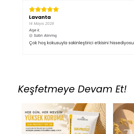
Lavanta
14 Mayıs 2026
Aişe
k.
Satın Alınmış
Çok hoş kokusuyla sakinleştirici etkisini hissediyos
Keşfetmeye Devam Et!