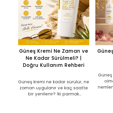
Güneş Kremi Ne Zaman ve
Güneş
Ne Kadar Sürülmeli? |
Doğru Kullanım Rehberi
Güneş s
olma
Güneş kremi ne kadar sürülür, ne
nemlend
zaman uygulanır ve kaç saatte
destekl
bir yenilenir? İki parmak
nemlendi
kuralından makyaj öncesi
kullanıma kadar güneş kremi
kullanımını keşfedin.