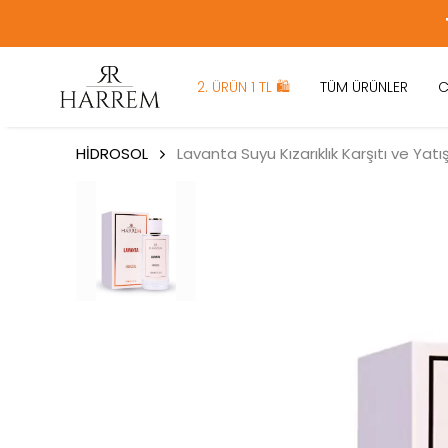
2. ÜRÜN 1 TL 🛍️
TÜM ÜRÜNLER
C
HİDROSOL
Lavanta Suyu Kızarıklık Karşıtı ve Yatış