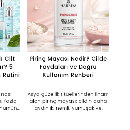
ı Cilt
Pirinç Mayası Nedir? Cilde
ır? 5
Faydaları ve Doğru
Tem
 Rutini
Kullanım Rehberi
Bio 
 nasıl
Asya güzellik ritüellerinden ilham
a, fazla
alan pirinç mayası; cildin daha
Harr
ünümünü
aydınlık, nemli, yumuşak ve
Ci
rdımcı 5
dengeli görünmesine yönelik
Yıka
şfedin.
günlük bakım sunan içeriklerden
nazi
biridir. Geleneksel pirinç bakımını