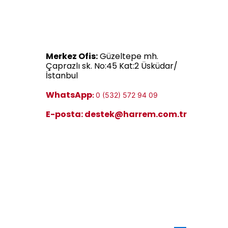
ola
modern kozmetik teknolojisiyle
ba
bir araya getiren Harrem Pirinç
Mayası, özellikle matlık, nem
kaybı ve cilt tonu eşitsizliği
Merkez Ofis:
Güzeltepe mh.
görünümüne yönelik bakım
Çaprazlı sk. No:45 Kat:2 Üsküdar/
yapmak isteyenler için
İstanbul
geliştirilmiştir.
WhatsApp
:
0 (532) 572 94 09
E-posta:
destek@harrem.com.tr