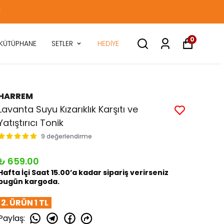
!
0
KÜTÜPHANE
SETLER
HEDİYE
HARREM
Lavanta Suyu Kızarıklık Karşıtı ve
Yatıştırıcı Tonik
9 değerlendirme
₺ 659.00
Hafta İçi Saat 15.00’a kadar sipariş verirseniz
bugün kargoda.
2. ÜRÜN 1 TL
Paylaş
: