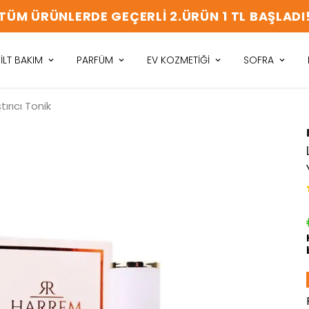
TÜM ÜRÜNLERDE GEÇERLİ 2.ÜRÜN 1 TL BAŞLADI
İLT BAKIM
PARFÜM
EV KOZMETİĞİ
SOFRA
tırıcı Tonik