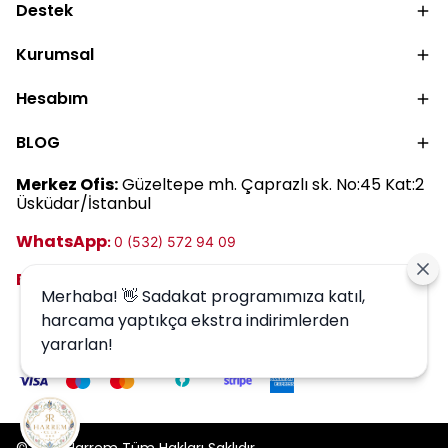
kullanıma kadar güneş
nemlendirici kullanımını
Destek
kremi kullanımını
keşfedin.
keşfedin.
Kurumsal
Hesabım
BLOG
Merkez Ofis:
Güzeltepe mh. Çaprazlı sk. No:45 Kat:2
Üsküdar/İstanbul
WhatsApp
:
0 (532) 572 94 09
E-posta:
destek@harrem.com.tr
Merhaba! 👋 Sadakat programımıza katıl,
harcama yaptıkça ekstra indirimlerden
yararlan!