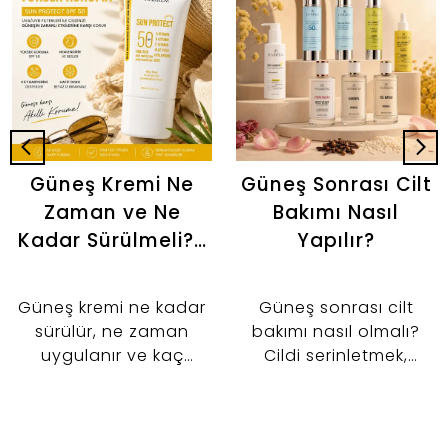
Güneş Kremi Ne
Güneş Sonrası Cilt
Zaman ve Ne
Bakımı Nasıl
Kadar Sürülmeli? |
Yapılır?
Doğru Kullanım
Rehberi
Güneş kremi ne kadar
Güneş sonrası cilt
sürülür, ne zaman
bakımı nasıl olmalı?
uygulanır ve kaç
Cildi serinletmek,
saatte bir yenilenir? İki
nemlendirmek ve cilt
parmak kuralından
bariyerini desteklemek
makyaj öncesi
için tonik, serum ve