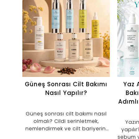
Güneş Sonrası Cilt Bakımı
Yaz A
Nasıl Yapılır?
Bakı
Adımlı
Güneş sonrası cilt bakımı nasıl
olmalı? Cildi serinletmek,
Yazın
nemlendirmek ve cilt bariyerini
yapılır
desteklemek için tonik, serum ve
sebum 