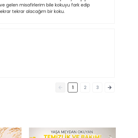
 Eve gelen misafirlerim bile kokuyu fark edip
tekrar tekrar alacağım bir koku.
1
2
3