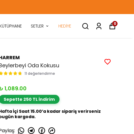
0
KÜTÜPHANE
SETLER
HEDİYE
HARREM
Beylerbeyi Oda Kokusu
11 değerlendirme
₺ 1,089.00
Sepette 250 TL İndirim
Hafta İçi Saat 15.00’a kadar sipariş verirseniz
bugün kargoda.
Paylaş
: