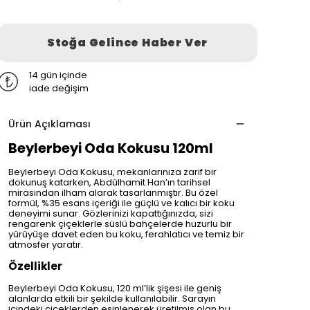
Stoğa Gelince Haber Ver
14 gün içinde
iade değişim
Ürün Açıklaması
Beylerbeyi Oda Kokusu 120ml
Beylerbeyi Oda Kokusu, mekanlarınıza zarif bir
dokunuş katarken, Abdülhamit Han’ın tarihsel
mirasından ilham alarak tasarlanmıştır. Bu özel
formül, %35 esans içeriği ile güçlü ve kalıcı bir koku
deneyimi sunar. Gözlerinizi kapattığınızda, sizi
rengarenk çiçeklerle süslü bahçelerde huzurlu bir
yürüyüşe davet eden bu koku, ferahlatıcı ve temiz bir
atmosfer yaratır.
Özellikler
Beylerbeyi Oda Kokusu, 120 ml’lik şişesi ile geniş
alanlarda etkili bir şekilde kullanılabilir. Sarayın
içindeki çiçeklerden esinlenerek üretilmiş olan bu