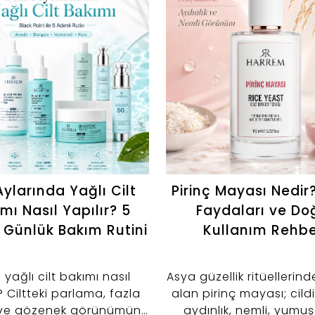
ylarında Yağlı Cilt
Pirinç Mayası Nedir
mı Nasıl Yapılır? 5
Faydaları ve Do
 Günlük Bakım Rutini
Kullanım Rehbe
 yağlı cilt bakımı nasıl
Asya güzellik ritüellerin
? Ciltteki parlama, fazla
alan pirinç mayası; cil
ve gözenek görünümünü
aydınlık, nemli, yumu