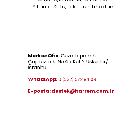
önelik
Yıkama Sütü, cildi kurutmadan
hatı
iklerden
nazikçe temizlemeye yardımcı
Özell
 bakımını
olan kremsi yapısıyla günlük
eği
jisiyle
bakım rutinine yumuşak bir
koru
m Pirinç
başlangıç sunar.
b
k, nem
ko
izliği
hi
Merkez Ofis:
Güzeltepe mh.
bakım
Çünkü
Çaprazlı sk. No:45 Kat:2 Üsküdar/
çin
güne
İstanbul
za
WhatsApp
:
0 (532) 572 94 09
gör
E-posta:
destek@harrem.com.tr
cild