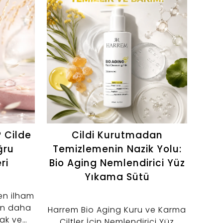
? Cilde
Cildi Kurutmadan
Ya
ğru
Temizlemenin Nazik Yolu:
ri
Bio Aging Nemlendirici Yüz
K
Yıkama Sütü
den ilham
din daha
Harrem Bio Aging Kuru ve Karma
Gü
şak ve
Ciltler İçin Nemlendirici Yüz