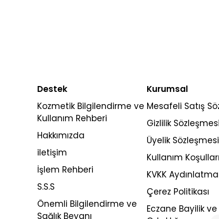
nemlendirici kullanımını keşfedin.
kontrol
adımlı
Destek
Kurumsal
Kozmetik Bilgilendirme ve
Mesafeli Satış S
Kullanım Rehberi
Gizlilik Sözleşmes
Hakkımızda
Üyelik Sözleşmesi
iletişim
Kullanım Koşullar
İşlem Rehberi
KVKK Aydınlatma
S.S.S
Çerez Politikası
Önemli Bilgilendirme ve
Eczane Bayilik ve 
Sağlık Beyanı