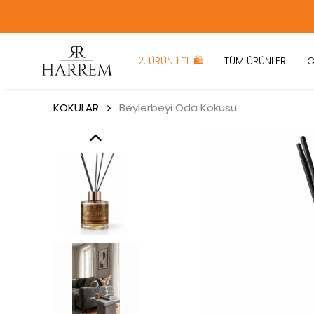
2. ÜRÜN 1 TL 🛍️
TÜM ÜRÜNLER
C
KOKULAR
Beylerbeyi Oda Kokusu