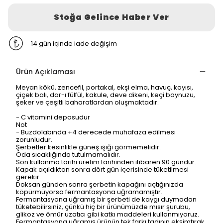
Stoğa Gelince Haber Ver
14 gün içinde iade değişim
Ürün Açıklaması
Meyan kökü, zencefil, portakal, ekşi elma, havuç, kayısı,
çiçek balı, dar-ı fülfül, kakule, deve dikeni, keçi boynuzu,
şeker ve çeşitli baharatlardan oluşmaktadır.
- C vitamini deposudur
Not
- Buzdolabında +4 derecede muhafaza edilmesi
zorunludur.
Şerbetler kesinlikle güneş ışığı görmemelidir.
Oda sıcaklığında tutulmamalıdır.
Son kullanma tarihi üretim tarihinden itibaren 90 gündür.
Kapak açıldıktan sonra dört gün içerisinde tüketilmesi
gerekir.
Doksan günden sonra şerbetin kapağını açtığınızda
köpürmüyorsa fermantasyona uğramamıştır.
Fermantasyona uğramış bir şerbeti de kaygı duymadan
tüketebilirsiniz, çünkü hiç bir ürünümüzde mısır şurubu,
glikoz ve ömür uzatıcı gibi katkı maddeleri kullanmıyoruz.
Fermantasyona uğramış ürünün tek farkı tadının ekşimtırak