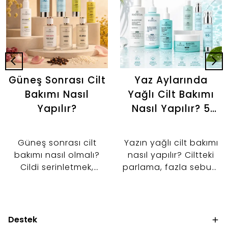
Güneş Sonrası Cilt
Yaz Aylarında
Bakımı Nasıl
Yağlı Cilt Bakımı
Yapılır?
Nasıl Yapılır? 5
Adımlı Günlük
Bakım Rutini
Güneş sonrası cilt
Yazın yağlı cilt bakımı
bakımı nasıl olmalı?
nasıl yapılır? Ciltteki
Cildi serinletmek,
parlama, fazla sebum
nemlendirmek ve cilt
ve gözenek
bariyerini desteklemek
görünümünü kontrol
için tonik, serum ve
altına almaya
nemlendirici kullanımını
yardımcı 5 adımlı
Destek