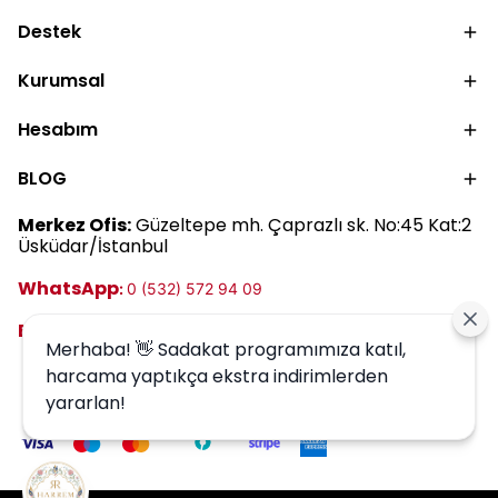
nemlendirici kullanımını
yardımcı 5 adımlı
Destek
keşfedin.
bakım rutinini keşfedin.
Kurumsal
Hesabım
BLOG
Merkez Ofis:
Güzeltepe mh. Çaprazlı sk. No:45 Kat:2
Üsküdar/İstanbul
WhatsApp
:
0 (532) 572 94 09
E-posta:
destek@harrem.com.tr
Merhaba! 👋 Sadakat programımıza katıl,
harcama yaptıkça ekstra indirimlerden
yararlan!