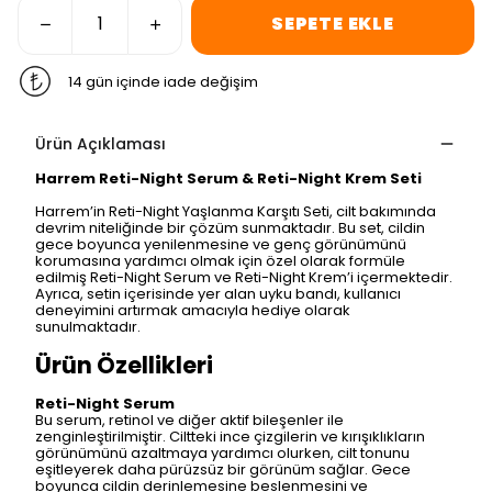
SEPETE EKLE
14 gün içinde iade değişim
Ürün Açıklaması
Harrem Reti-Night Serum & Reti-Night Krem Seti
Harrem’in Reti-Night Yaşlanma Karşıtı Seti, cilt bakımında
devrim niteliğinde bir çözüm sunmaktadır. Bu set, cildin
gece boyunca yenilenmesine ve genç görünümünü
korumasına yardımcı olmak için özel olarak formüle
edilmiş Reti-Night Serum ve Reti-Night Krem’i içermektedir.
Ayrıca, setin içerisinde yer alan uyku bandı, kullanıcı
deneyimini artırmak amacıyla hediye olarak
sunulmaktadır.
Ürün Özellikleri
Reti-Night Serum
Bu serum, retinol ve diğer aktif bileşenler ile
zenginleştirilmiştir. Ciltteki ince çizgilerin ve kırışıklıkların
görünümünü azaltmaya yardımcı olurken, cilt tonunu
eşitleyerek daha pürüzsüz bir görünüm sağlar. Gece
boyunca cildin derinlemesine beslenmesini ve