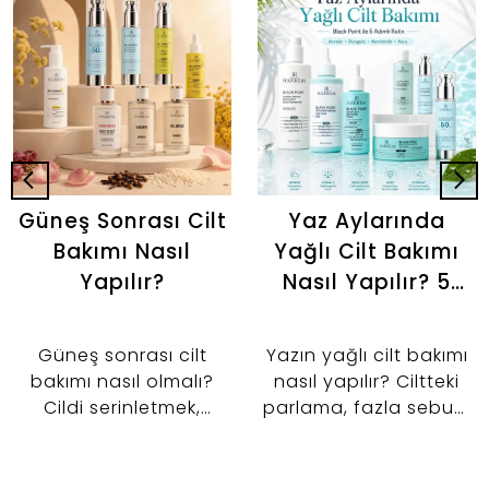
Güneş Sonrası Cilt
Yaz Aylarında
Bakımı Nasıl
Yağlı Cilt Bakımı
Yapılır?
Nasıl Yapılır? 5
Adımlı Günlük
Bakım Rutini
Güneş sonrası cilt
Yazın yağlı cilt bakımı
bakımı nasıl olmalı?
nasıl yapılır? Ciltteki
Cildi serinletmek,
parlama, fazla sebum
nemlendirmek ve cilt
ve gözenek
bariyerini desteklemek
görünümünü kontrol
için tonik, serum ve
altına almaya