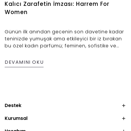
Kalıcı Zarafetin İmzası: Harrem For
Women
Günün ilk anından gecenin son davetine kadar
teninizde yumuşak ama etkileyici bir iz bırakan
bu özel kadın parfümü; feminen, sofistike ve
akılda kalıcı bir koku deneyimi sunuyor. Ne çok
ağır ne de sıradan… Dengeli yapısıyla hem
DEVAMINI OKU
günlük kullanımda hem de özel anlarda
rahatlıkla tercih edilebiliyor.
Destek
Kurumsal