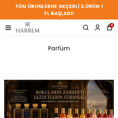
TÜM ÜRÜNLERDE GEÇERLİ 2.ÜRÜN 1
TL BAŞLADI!
0
Parfüm