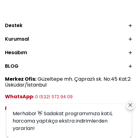
nemlendirmek ve cilt
ve gözenek
bariyerini desteklemek
görünümünü kontrol
için tonik, serum ve
altına almaya
nemlendirici kullanımını
yardımcı 5 adımlı
Destek
keşfedin.
bakım rutinini keşfedin.
Kurumsal
Hesabım
BLOG
Merkez Ofis:
Güzeltepe mh. Çaprazlı sk. No:45 Kat:2
Üsküdar/İstanbul
WhatsApp
:
0 (532) 572 94 09
E-posta:
destek@harrem.com.tr
Merhaba! 👋 Sadakat programımıza katıl,
harcama yaptıkça ekstra indirimlerden
yararlan!