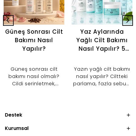
Güneş Sonrası Cilt
Yaz Aylarında
Bakımı Nasıl
Yağlı Cilt Bakımı
Yapılır?
Nasıl Yapılır? 5
Adımlı Günlük
Bakım Rutini
Güneş sonrası cilt
Yazın yağlı cilt bakımı
bakımı nasıl olmalı?
nasıl yapılır? Ciltteki
Cildi serinletmek,
parlama, fazla sebum
nemlendirmek ve cilt
ve gözenek
bariyerini desteklemek
görünümünü kontrol
için tonik, serum ve
altına almaya
nemlendirici kullanımını
yardımcı 5 adımlı
Destek
keşfedin.
bakım rutinini keşfedin.
Kurumsal