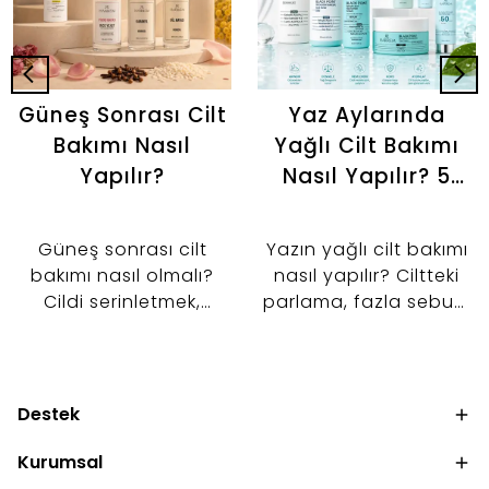
Güneş Sonrası Cilt
Yaz Aylarında
Bakımı Nasıl
Yağlı Cilt Bakımı
Yapılır?
Nasıl Yapılır? 5
Adımlı Günlük
Bakım Rutini
Güneş sonrası cilt
Yazın yağlı cilt bakımı
bakımı nasıl olmalı?
nasıl yapılır? Ciltteki
Cildi serinletmek,
parlama, fazla sebum
nemlendirmek ve cilt
ve gözenek
bariyerini desteklemek
görünümünü kontrol
için tonik, serum ve
altına almaya
nemlendirici kullanımını
yardımcı 5 adımlı
Destek
keşfedin.
bakım rutinini keşfedin.
Kurumsal