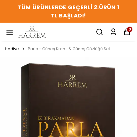
TÜM ÜRÜNLERDE GEÇERLİ 2.ÜRÜN 1
TL BAŞLADI!
0
Hediye
Parla - Güneş Kremi & Güneş Gözlüğü Set