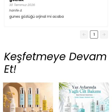
30 Temmuz 2026
hanife
d.
gunes gözlüğü orjinal mi acaba
1
Keşfetmeye Devam
Et!