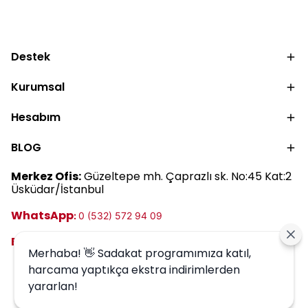
saatte bir yenilenir? İki
nemlendirmek ve cilt
parmak kuralından
bariyerini desteklemek
makyaj öncesi
için tonik, serum ve
kullanıma kadar güneş
nemlendirici kullanımını
Destek
kremi kullanımını
keşfedin.
keşfedin.
Kurumsal
Hesabım
BLOG
Merkez Ofis:
Güzeltepe mh. Çaprazlı sk. No:45 Kat:2
Üsküdar/İstanbul
WhatsApp
:
0 (532) 572 94 09
E-posta: destek@harrem.com.tr
Merhaba! 👋 Sadakat programımıza katıl,
harcama yaptıkça ekstra indirimlerden
yararlan!