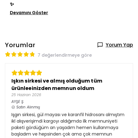
✨
Devamını Göster
Yorumlar
Yorum Yap
7 değerlendirmeye göre
Işkın sirkesi ve almış olduğum tüm
ürünleeinizden memnun oldum
25 Haziran 2026
AYŞE
Ş.
Satın Alınmış
Işgın sirkesi, gül mayası ve karanfil hidrosanı almıştım
ikl alışverişimdi kargoyı aldığımda ilk memnuniyeti
paketi gördüğüm an yaşadım hemen kullanmaya
başladım ve hepsinden çok ama çok memnun